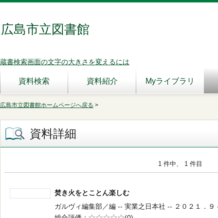
広島市立図書館
蔵書検索画面の文字の大きさを変えるには
資料検索
資料紹介
Myライブラリ
広島市立図書館ホームページへ戻る
>
資料詳細
1 件中、 1 件目
焚き火をとことん楽しむ
ガルヴィ編集部／編 -- 実業之日本社 -- ２０２１．９ --
総合評価
5段階評価
(0)