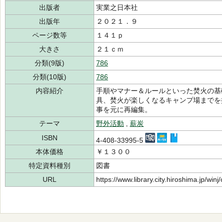
出版者
実業之日本社
出版年
２０２１．９
ページ数等
１４１ｐ
大きさ
２１ｃｍ
分類(9版)
786
分類(10版)
786
内容紹介
手順やマナー＆ルールといった焚火の基
具、焚火が楽しくなるキャンプ場までを
事を元に再編集。
テーマ
野外活動
,
薪炭
ISBN
4-408-33995-5
本体価格
￥１３００
特定資料種別
図書
URL
https://www.library.city.hiroshima.jp/wi