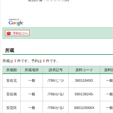
の0.0
予約かごへ
所蔵
所蔵は
3
件です。予約は
0
件です。
所蔵館
所蔵場所
請求記号
資料コード
資料
安佐北
一般
/786/じつ/
380118493.
一般
安佐南
一般
/786/がる/
580138245-
一般
安芸区
一般
/786/がる/
680110566X
一般