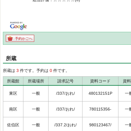
の0.0
予約かごへ
所蔵
所蔵は
3
件です。予約は
0
件です。
所蔵館
所蔵場所
請求記号
資料コード
資料
東区
一般
/337/おれ/
480132151P
一
南区
一般
/337/おれ/
780115356-
一
佐伯区
一般
/337.2/おれ/
980123467/
一