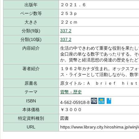
出版年
２０２１．６
ページ数等
２５３ｐ
大きさ
２２ｃｍ
分類(9版)
337.2
分類(10版)
337.2
内容紹介
生活の中できわめて重要な役割を果たし
金口座の単なる数字であったりする。そ
か。貨幣と経済思想の発達の歴史をたど
著者紹介
１９６２年カナダ生まれ。オックスフォ
ス・ライターとして活動しながら、数
原書名
原タイトル：Ａ ｂｒｉｅｆ ｈｉｓｔ
テーマ
貨幣－歴史
ISBN
4-562-05918-8
本体価格
￥３０００
特定資料種別
図書
URL
https://www.library.city.hiroshima.jp/wi