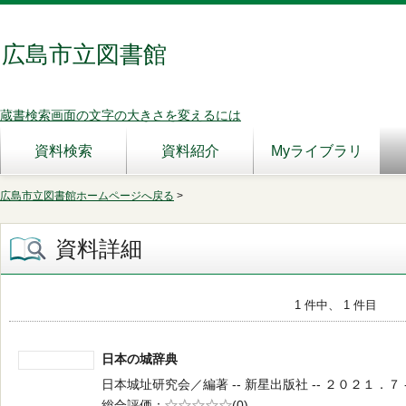
広島市立図書館
蔵書検索画面の文字の大きさを変えるには
資料検索
資料紹介
Myライブラリ
広島市立図書館ホームページへ戻る
>
資料詳細
1 件中、 1 件目
日本の城辞典
日本城址研究会／編著 -- 新星出版社 -- ２０２１．７ -- 
総合評価
5段階評価
(0)