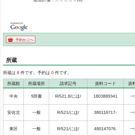
の0.0
予約かごへ
所蔵
所蔵は
8
件です。予約は
0
件です。
所蔵館
所蔵場所
請求記号
資料コード
資
中央
9辞書
R/521.8/にほ/
1803889341
一
安佐北
一般
R/521/にほ/
380118717-
一
東区
一般
R/521/にほ/
480147076.
一