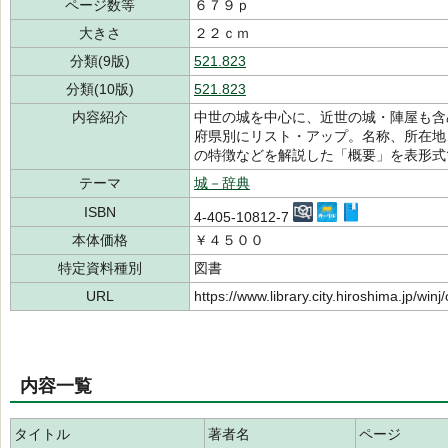
ページ数等
６７９ｐ
大きさ
２２ｃｍ
分類(9版)
521.823
分類(10版)
521.823
内容紹介
中世の城を中心に、近世の城・陣屋も含
府県別にリスト・アップ。名称、所在地
の特徴などを解説した「概要」を表形式
テーマ
城－辞典
ISBN
4-405-10812-7
本体価格
￥４５００
特定資料種別
図書
URL
https://www.library.city.hiroshima.jp/wi
内容一覧
タイトル
著者名
ページ