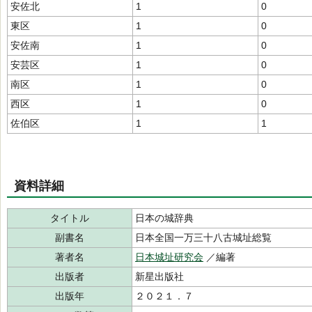
安佐北
1
0
東区
1
0
安佐南
1
0
安芸区
1
0
南区
1
0
西区
1
0
佐伯区
1
1
資料詳細
タイトル
日本の城辞典
副書名
日本全国一万三十八古城址総覧
著者名
日本城址研究会
／編著
出版者
新星出版社
出版年
２０２１．７