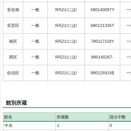
安佐南
一般
R/521/にほ/
580140097Y
一
安芸区
一般
R/521/にほ/
680121335T
一
南区
一般
R/521/にほ/
780117118Y
一
西区
一般
R/521/にほ/
880140267-
一
佐伯区
一般
R/521/にほ/
980125914$
一
館別所蔵
館名
所蔵数
貸出中数
中央
1
0