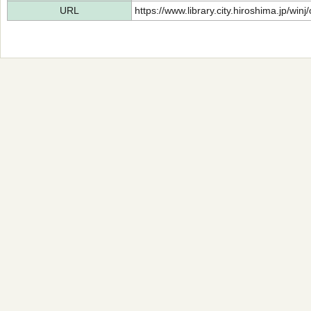
URL
https://www.library.city.hiroshima.jp/wi