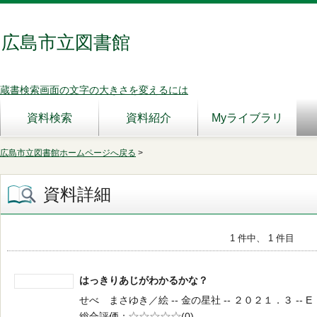
広島市立図書館
蔵書検索画面の文字の大きさを変えるには
資料検索
資料紹介
Myライブラリ
広島市立図書館ホームページへ戻る
>
資料詳細
1 件中、 1 件目
はっきりあじがわかるかな？
せべ まさゆき／絵 -- 金の星社 -- ２０２１．３ -- E
総合評価
5段階評価
(0)