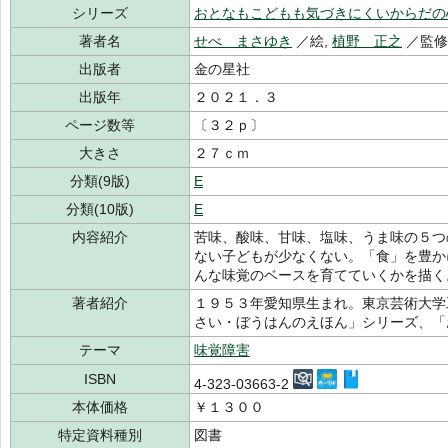
シリーズ
おとなもこどもも気づきにくいからだの
著者名
せべ まさゆき
／絵,
植野 正之
／監修
出版者
金の星社
出版年
２０２１．３
ページ数等
〔３２ｐ〕
大きさ
２７ｃｍ
分類(9版)
E
分類(10版)
E
内容紹介
苦味、酸味、甘味、塩味、うま味の５つ
ない子どもが少なくない。「食」を豊か
んな味覚のベースを育てていくかを描く
著者紹介
１９５３年愛知県生まれ。東京芸術大学
さい・ぼうはんのえほん」シリーズ、
テーマ
味覚障害
ISBN
4-323-03663-2
本体価格
￥１３００
特定資料種別
図書