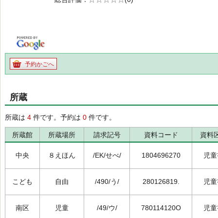
の0.0
予約かごへ
所蔵
所蔵は
4
件です。予約は
0
件です。
所蔵館
所蔵場所
請求記号
資料コード
資料
中央
８えほん
/EK/せべ/
1804696270
児童
こども
自由
/490/う/
280126819.
児童
南区
児童
/49/ウ/
780114120O
児童