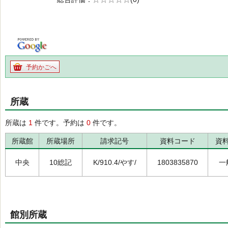
の0.0
予約かごへ
所蔵
所蔵は
1
件です。予約は
0
件です。
所蔵館
所蔵場所
請求記号
資料コード
資
中央
10総記
K/910.4/やす/
1803835870
一
館別所蔵