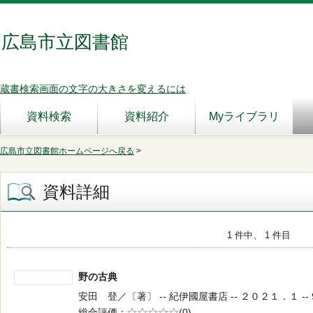
広島市立図書館
蔵書検索画面の文字の大きさを変えるには
資料検索
資料紹介
Myライブラリ
広島市立図書館ホームページへ戻る
>
資料詳細
1 件中、 1 件目
野の古典
安田 登／〔著〕 -- 紀伊國屋書店 -- ２０２１．１ -- 9
総合評価
5段階評価
(0)