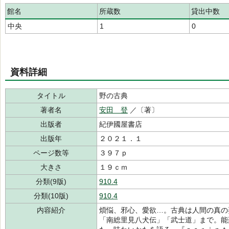
館名
所蔵数
貸出中数
中央
1
0
資料詳細
タイトル
野の古典
著者名
安田 登
／〔著〕
出版者
紀伊國屋書店
出版年
２０２１．１
ページ数等
３９７ｐ
大きさ
１９ｃｍ
分類(9版)
910.4
分類(10版)
910.4
内容紹介
煩悩、邪心、愛欲…。古典は人間の真の
「南総里見八犬伝」「武士道」まで。能