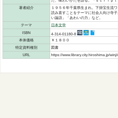
た、味わいかたを語る。『ｓｃｒｉｐｔ
著者紹介
１９５６年千葉県生まれ。下掛宝生流ワ
読み直すことをテーマに社会人向け寺子
い論語」「あわいの力」など。
テーマ
日本文学
ISBN
4-314-01180-8
本体価格
￥１８００
特定資料種別
図書
URL
https://www.library.city.hiroshima.jp/wi