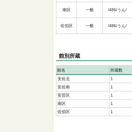
南区
一般
/486/うん/
佐伯区
一般
/486/うん/
館別所蔵
館名
所蔵数
安佐北
1
安佐南
1
安芸区
1
南区
1
佐伯区
1