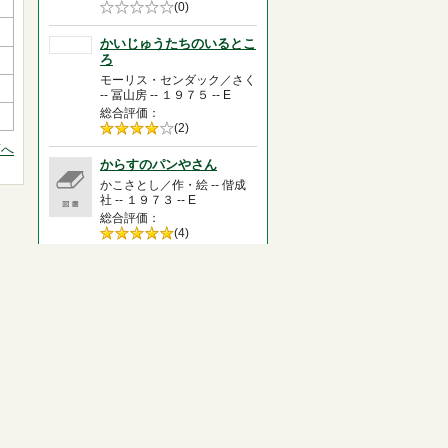
5段階評価の
(0)
0.0
かいじゅうたちのいるとこ
ろ
モーリス・センダック／さく
-- 冨山房 -- １９７５ -- E
総合評価
5段階評価の
(2)
4.0
頭へ
からすのパンやさん
かこさとし／作・絵 -- 偕成
社 -- １９７３ -- E
総合評価
5段階評価の
(4)
5.0
１１ぴきのねこ
馬場 のぼる／著 -- こぐま
社 -- １９６７．４ -- E
総合評価
5段階評価の
(3)
5.0
もりのなか
マリー・ホール・エッツ／ぶ
ん・え -- 福音館書店 -- １９
６３ -- E
総合評価