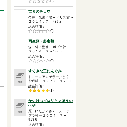
5段階評価の
(0)
0.0
世界のチョウ
今森 光彦／著 -- アリス館 --
２０１４．７ -- 486.8
総合評価
5段階評価の
(0)
0.0
両生類・爬虫類
森 哲／監修 -- ポプラ社 --
２０１４．３ -- 487.8
総合評価
5段階評価の
(0)
0.0
すてきな三にんぐみ
トミー＝アンゲラー／さく --
偕成社 -- １９７７．１２ -- E
総合評価
5段階評価の
(1)
5.0
かいけつゾロリとまほうの
へや
原 ゆたか／さく・え -- ポ
プラ社 -- ２００４．７ --
913.6
総合評価