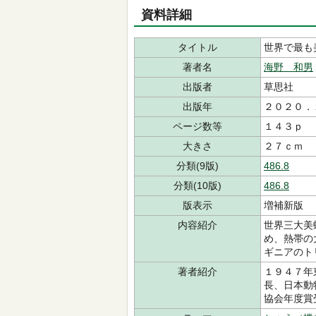
資料詳細
タイトル
世界で最も
著者名
海野 和男
出版者
草思社
出版年
２０２０．
ページ数等
１４３ｐ
大きさ
２７ｃｍ
分類(9版)
486.8
分類(10版)
486.8
版表示
増補新版
内容紹介
世界三大美
め、熱帯の
ギニアのト
著者紹介
１９４７年
長、日本動
協会年度賞