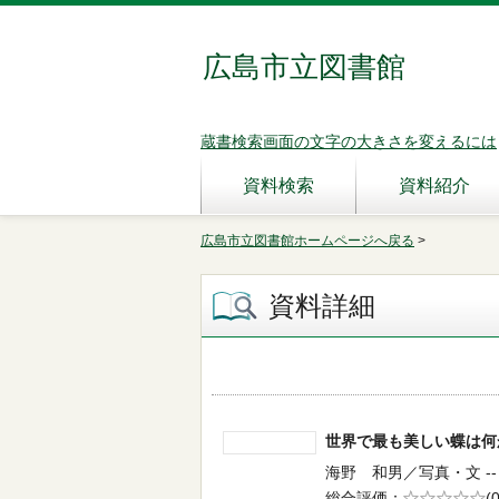
広島市立図書館
蔵書検索画面の文字の大きさを変えるには
資料検索
資料紹介
広島市立図書館ホームページへ戻る
>
資料詳細
世界で最も美しい蝶は
海野 和男／写真・文 -- 草
総合評価
5段階評価
(0