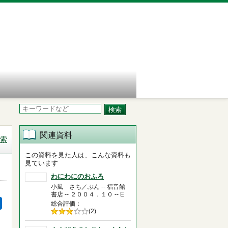
関連資料
索
この資料を見た人は、こんな資料も
見ています
わにわにのおふろ
小風 さち／ぶん -- 福音館
書店 -- ２００４．１０ -- E
総合評価
5段階評価の
(2)
3.0