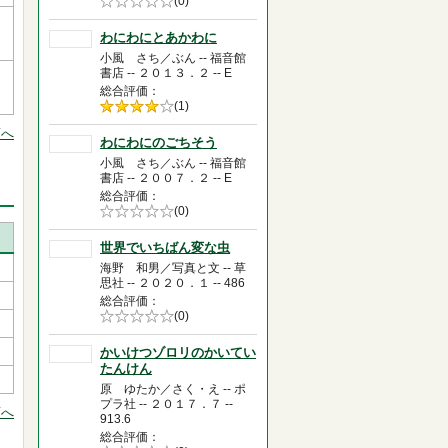
5段階評価の
(0)
0.0
わにわにとあかわに
小風 さち／ぶん -- 福音館
書店 -- ２０１３．２ -- E
総合評価
5段階評価の
(1)
4.0
頭へ
わにわにのごちそう
小風 さち／ぶん -- 福音館
書店 -- ２００７．２ -- E
総合評価
5段階評価の
(0)
0.0
世界でいちばん変な虫
海野 和男／写真と文 -- 草
思社 -- ２０２０．１ -- 486
総合評価
5段階評価の
(0)
0.0
かいけつゾロリのかいてい
たんけん
原 ゆたか／さく・え -- ポ
プラ社 -- ２０１７．７ --
頭へ
913.6
総合評価