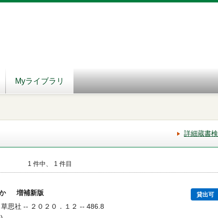
Myライブラリ
詳細蔵書検
1 件中、 1 件目
何か 増補新版
貸出可
思社 -- ２０２０．１２ -- 486.8
)