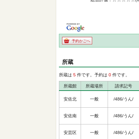
の0.0
予約かごへ
所蔵
所蔵は
5
件です。予約は
0
件です。
所蔵館
所蔵場所
請求記号
安佐北
一般
/486/うん/
安佐南
一般
/486/うん/
安芸区
一般
/486/うん/