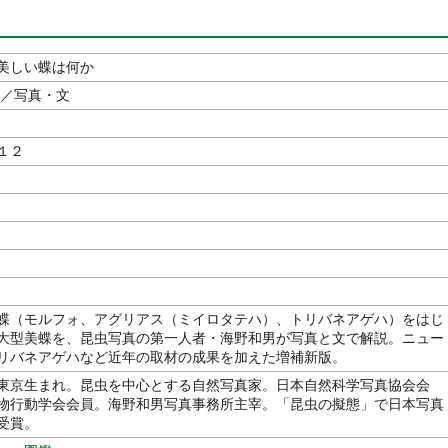
美しい蝶は何か
／写真・文
１２
蝶（モルフォ、アグリアス（ミイロタテハ）、トリバネアゲハ）をはじ
大型美蝶を、昆虫写真の第一人者・海野和男が写真と文で解説。ニュー
リバネアゲハなど近年の取材の成果を加えた増補新版。
東京生まれ。昆虫を中心とする自然写真家。日本自然科学写真協会会
物行動学会会員。海野和男写真事務所主宰。「昆虫の擬態」で日本写真
受賞。