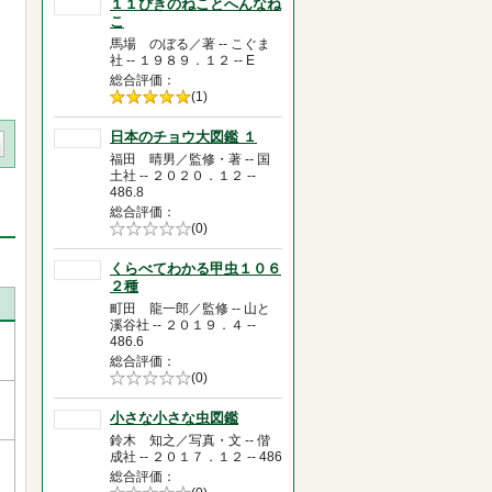
１１ぴきのねことへんなね
こ
馬場 のぼる／著 -- こぐま
社 -- １９８９．１２ -- E
総合評価
5段階評価の
(1)
5.0
日本のチョウ大図鑑 １
福田 晴男／監修・著 -- 国
土社 -- ２０２０．１２ --
486.8
総合評価
5段階評価の
(0)
0.0
くらべてわかる甲虫１０６
２種
町田 龍一郎／監修 -- 山と
溪谷社 -- ２０１９．４ --
486.6
総合評価
5段階評価の
(0)
0.0
小さな小さな虫図鑑
鈴木 知之／写真・文 -- 偕
成社 -- ２０１７．１２ -- 486
総合評価