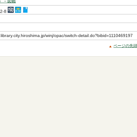
）－図鑑
82-8
.library.city.hiroshima.jp/winj/opac/switch-detail.do?bibid=1110469197
ページの先