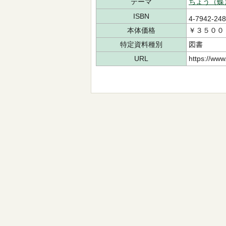
テーマ
ちょう（蝶
ISBN
4-7942-24
本体価格
￥３５００
特定資料種別
図書
URL
https://www