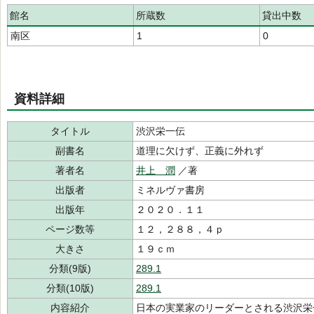
館名
所蔵数
貸出中数
南区
1
0
資料詳細
タイトル
渋沢栄一伝
副書名
道理に欠けず、正義に外れず
著者名
井上 潤
／著
出版者
ミネルヴァ書房
出版年
２０２０．１１
ページ数等
１２，２８８，４ｐ
大きさ
１９ｃｍ
分類(9版)
289.1
分類(10版)
289.1
内容紹介
日本の実業家のリーダーとされる渋沢栄