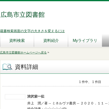
広島市立図書館
蔵書検索画面の文字の大きさを変えるには
資料検索
資料紹介
Myライブラリ
広島市立図書館ホームページへ戻る
>
資料詳細
1 件中、 1 件目
渋沢栄一伝
井上 潤／著 -- ミネルヴァ書房 -- ２０２０．１１ -- 2
総合評価
5段階評価
(0)