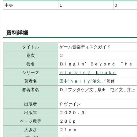
中央
1
0
資料詳細
タイトル
ゲーム音楽ディスクガイド
巻次
２
巻名
Ｄｉｇｇｉｎ’ Ｂｅｙｏｎｄ Ｔｈｅ
シリーズ
ｅｌｅ‐ｋｉｎｇ ｂｏｏｋｓ
著者名
田中“ｈａｌｌｙ”治久
／監修
巻著者名
ＤＪフクタケ／文 , 糸田 屯／文 , 井上
出版者
Ｐヴァイン
出版年
２０２０．９
ページ数等
２８６ｐ
大きさ
２１ｃｍ