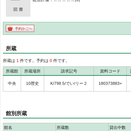
の0.0
予約かごへ
所蔵
所蔵は
1
件です。予約は
0
件です。
所蔵館
所蔵場所
請求記号
資料コード
中央
10歴史
K/798.5/でい/リー２
180373883+
館別所蔵
館名
所蔵数
貸出中数