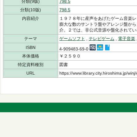
分類(9版)
798.5
分類(10版)
798.5
内容紹介
１９７８年に産声をあげたゲーム音楽レ
膨大な数のサントラ盤やアレンジ盤から
介。２では、非公式音源や盤化されてい
テーマ
ゲームソフト
,
テレビゲーム
,
電子音楽
ISBN
4-909483-69-0
本体価格
￥２５９０
特定資料種別
図書
URL
https://www.library.city.hiroshima.jp/wi