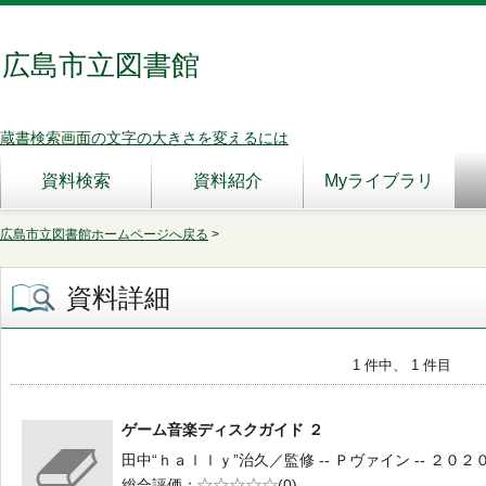
広島市立図書館
蔵書検索画面の文字の大きさを変えるには
資料検索
資料紹介
Myライブラリ
広島市立図書館ホームページへ戻る
>
資料詳細
1 件中、 1 件目
ゲーム音楽ディスクガイド ２
田中“ｈａｌｌｙ”治久／監修 -- Ｐヴァイン -- ２０２０．９
総合評価
5段階評価
(0)