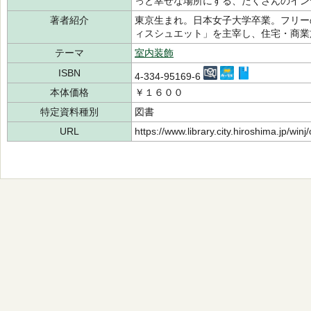
っと幸せな場所にする、たくさんのイン
著者紹介
東京生まれ。日本女子大学卒業。フリー
ィスシュエット」を主宰し、住宅・商業
テーマ
室内装飾
ISBN
4-334-95169-6
本体価格
￥１６００
特定資料種別
図書
URL
https://www.library.city.hiroshima.jp/wi