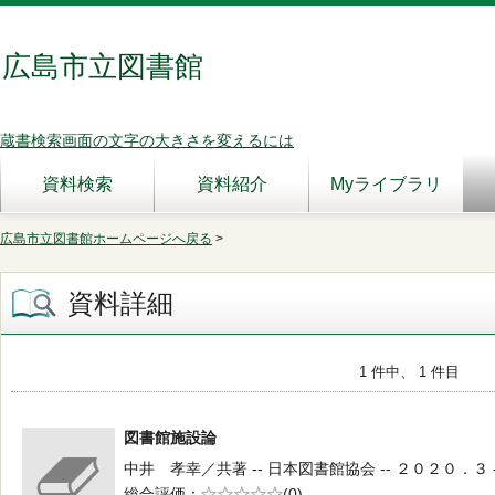
広島市立図書館
蔵書検索画面の文字の大きさを変えるには
資料検索
資料紹介
Myライブラリ
広島市立図書館ホームページへ戻る
>
資料詳細
1 件中、 1 件目
図書館施設論
中井 孝幸／共著 -- 日本図書館協会 -- ２０２０．３ --
総合評価
5段階評価
(0)