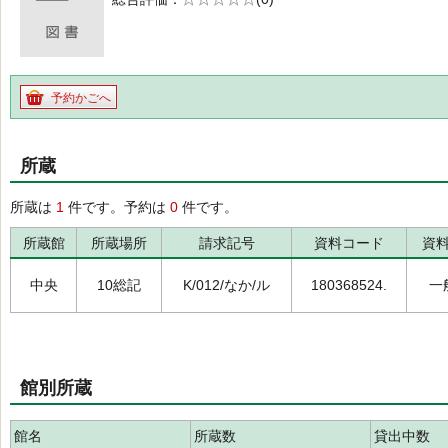
の0.0
予約かごへ
所蔵
所蔵は
1
件です。予約は
0
件です。
所蔵館
所蔵場所
請求記号
資料コード
資
中央
10総記
K/012/なか/ル
180368524.
一
館別所蔵
館名
所蔵数
貸出中数