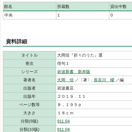
館名
所蔵数
貸出中数
中央
1
0
資料詳細
タイトル
大岡信『折々のうた』選
巻次
俳句１
シリーズ
岩波新書 新赤版
著者名
大岡 信
／〔著〕,
長谷川 櫂
／編
出版者
岩波書店
出版年
２０１９．１１
ページ数等
８，１９５ｐ
大きさ
１８ｃｍ
分類(9版)
911.04
分類(10版)
911.04