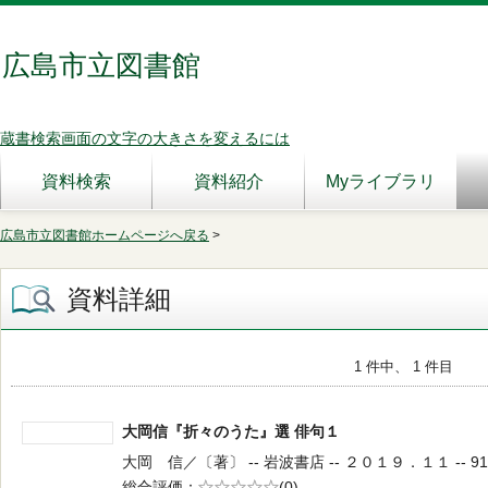
広島市立図書館
蔵書検索画面の文字の大きさを変えるには
資料検索
資料紹介
Myライブラリ
広島市立図書館ホームページへ戻る
>
資料詳細
1 件中、 1 件目
大岡信『折々のうた』選 俳句１
大岡 信／〔著〕 -- 岩波書店 -- ２０１９．１１ -- 911
総合評価
5段階評価
(0)