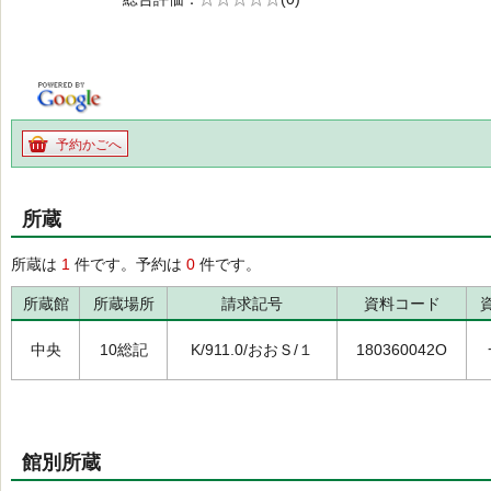
の0.0
予約かごへ
所蔵
所蔵は
1
件です。予約は
0
件です。
所蔵館
所蔵場所
請求記号
資料コード
中央
10総記
K/911.0/おおＳ/１
180360042O
館別所蔵