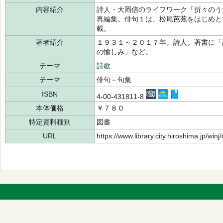
内容紹介
詩人・大岡信のライフワーク「折々のう
再編集。俳句１は、松尾芭蕉をはじめと
載。
著者紹介
１９３１～２０１７年。詩人。著書に「
の愉しみ」など。
テーマ
詩歌
テーマ
俳句－句集
ISBN
4-00-431811-8
本体価格
￥７８０
特定資料種別
図書
URL
https://www.library.city.hiroshima.jp/wi