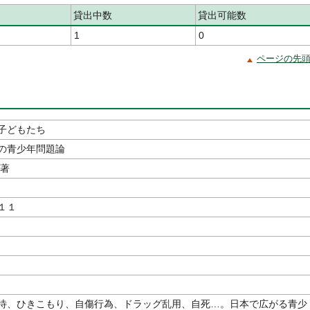
貸出中数
貸出可能数
1
0
ページの先
子どもたち
の青少年問題論
／著
１１
待、ひきこもり、自傷行為、ドラッグ乱用、自死…。日本で広がる青少