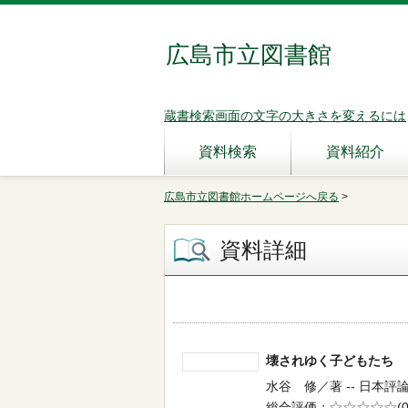
広島市立図書館
蔵書検索画面の文字の大きさを変えるには
資料検索
資料紹介
広島市立図書館ホームページへ戻る
>
資料詳細
壊されゆく子どもた
水谷 修／著 -- 日本評論社 
総合評価
5段階評価
(0