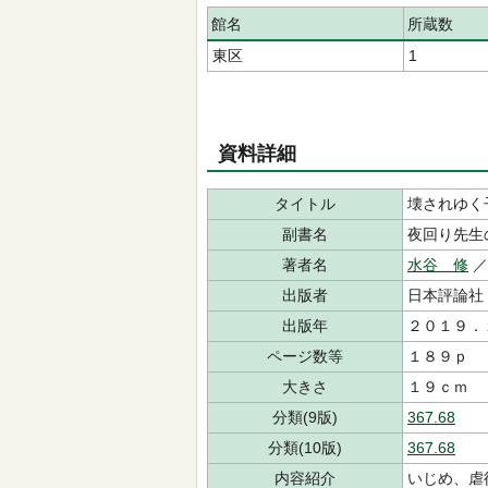
館名
所蔵数
東区
1
資料詳細
タイトル
壊されゆく
副書名
夜回り先生
著者名
水谷 修
出版者
日本評論社
出版年
２０１９．
ページ数等
１８９ｐ
大きさ
１９ｃｍ
分類(9版)
367.68
分類(10版)
367.68
内容紹介
いじめ、虐