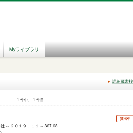
Myライブラリ
詳細蔵書検
1 件中、 1 件目
ち
貸出中
-- ２０１９．１１ -- 367.68
)