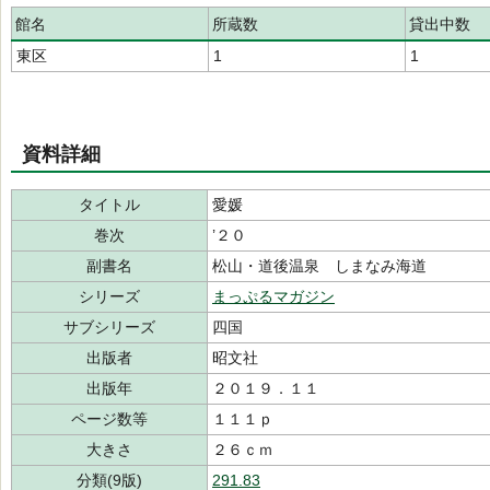
館名
所蔵数
貸出中数
東区
1
1
資料詳細
タイトル
愛媛
巻次
’２０
副書名
松山・道後温泉 しまなみ海道
シリーズ
まっぷるマガジン
サブシリーズ
四国
出版者
昭文社
出版年
２０１９．１１
ページ数等
１１１ｐ
大きさ
２６ｃｍ
分類(9版)
291.83