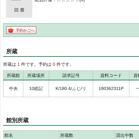
の0.0
予約かごへ
所蔵
所蔵は
1
件です。予約は
0
件です。
所蔵館
所蔵場所
請求記号
資料コード
資
中央
10総記
K/180.4/ふじ/リ
180362311P
館別所蔵
館名
所蔵数
貸出中数