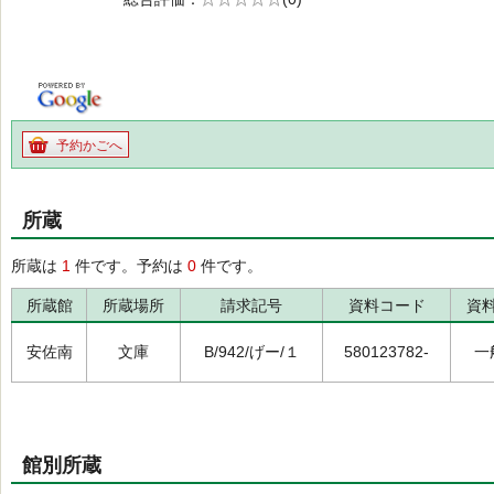
の0.0
予約かごへ
所蔵
所蔵は
1
件です。予約は
0
件です。
所蔵館
所蔵場所
請求記号
資料コード
資
安佐南
文庫
B/942/げー/１
580123782-
一
館別所蔵