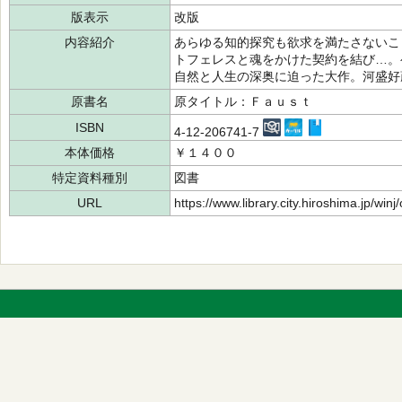
版表示
改版
内容紹介
あらゆる知的探究も欲求を満たさないこ
トフェレスと魂をかけた契約を結び…。
自然と人生の深奥に迫った大作。河盛好
原書名
原タイトル：Ｆａｕｓｔ
ISBN
4-12-206741-7
本体価格
￥１４００
特定資料種別
図書
URL
https://www.library.city.hiroshima.jp/wi