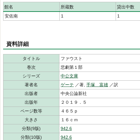
館名
所蔵数
貸出中数
安佐南
1
1
資料詳細
タイトル
ファウスト
巻次
悲劇第１部
シリーズ
中公文庫
著者名
ゲーテ
／著,
手塚 富雄
／訳
出版者
中央公論新社
出版年
２０１９．５
ページ数等
４６５ｐ
大きさ
１６ｃｍ
分類(9版)
942.6
分類(10版)
942.6