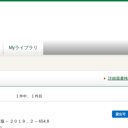
Myライブラリ
詳細蔵書検
1 件中、 1 件目
貸出可
-- ２０１９．２ -- 654.8
)