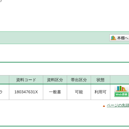
本棚へ
資料コード
資料区分
帯出区分
状態
/ラ
180347631X
一般書
可能
利用可
ページの先