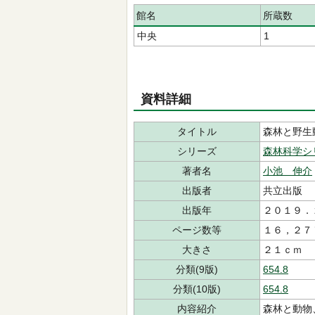
館名
所蔵数
中央
1
資料詳細
タイトル
森林と野生
シリーズ
森林科学シ
著者名
小池 伸介
出版者
共立出版
出版年
２０１９．
ページ数等
１６，２７
大きさ
２１ｃｍ
分類(9版)
654.8
分類(10版)
654.8
内容紹介
森林と動物