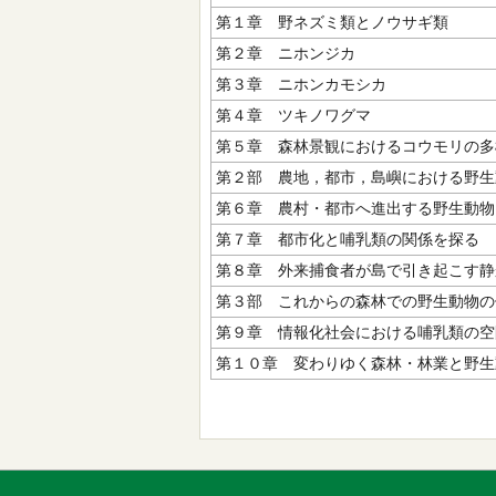
第１章 野ネズミ類とノウサギ類
第２章 ニホンジカ
第３章 ニホンカモシカ
第４章 ツキノワグマ
第５章 森林景観におけるコウモリの多
第２部 農地，都市，島嶼における野生
第６章 農村・都市へ進出する野生動物
第７章 都市化と哺乳類の関係を探る
第８章 外来捕食者が島で引き起こす静
第３部 これからの森林での野生動物の
第９章 情報化社会における哺乳類の空
第１０章 変わりゆく森林・林業と野生