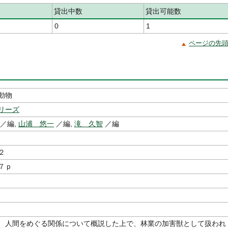
貸出中数
貸出可能数
0
1
ページの先
動物
リーズ
／編,
山浦 悠一
／編,
滝 久智
／編
２
７ｐ
、人間をめぐる関係について概説した上で、林業の加害獣として扱われ