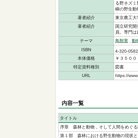
る野ネズミ
嶼の野生動
著者紹介
東京農工大
著者紹介
国立研究開
員。専門は
テーマ
鳥獣害
,
動
ISBN
4-320-058
本体価格
￥３５００
特定資料種別
図書
URL
https://www
内容一覧
タイトル
序章 森林と動物，そして人間をめぐる
第１部 森林における野生動物の現状と