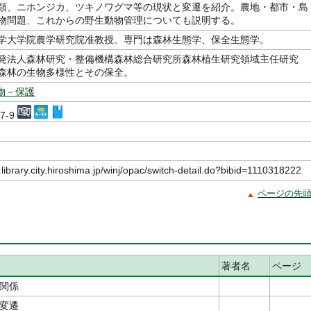
類、ニホンジカ、ツキノワグマ等の現状と変遷を紹介。農地・都市・島
物問題、これからの野生動物管理についても説明する。
学大学院農学研究院准教授。専門は森林生態学、保全生態学。
発法人森林研究・整備機構森林総合研究所森林植生研究領域主任研究
森林の生物多様性とその保全。
物－保護
27-9
.library.city.hiroshima.jp/winj/opac/switch-detail.do?bibid=1110318222
ページの先
著者名
ページ
関係
変遷