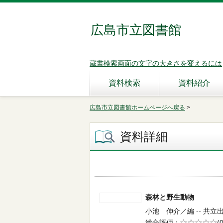
広島市立図書館
蔵書検索画面の文字の大きさを変えるには
資料検索
資料紹介
広島市立図書館ホームページへ戻る
>
資料詳細
森林と野生動物
小池 伸介／編 -- 共立出版 
総合評価
5段階評価
(0