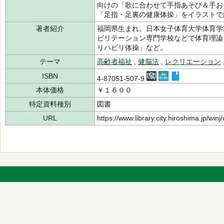
向けの「歌に合わせて手指あそび＆手お
「足指・足裏の健康体操」をイラストで
著者紹介
福岡県生まれ。日本女子体育大学体育学
ビリテーション専門学校などで体育理論
リハビリ体操」など。
テーマ
高齢者福祉
,
健脳法
,
レクリエーション
ISBN
4-87051-507-9
本体価格
￥１６００
特定資料種別
図書
URL
https://www.library.city.hiroshima.jp/wi