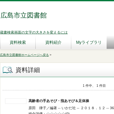
広島市立図書館
蔵書検索画面の文字の大きさを変えるには
資料検索
資料紹介
Myライブラリ
広島市立図書館ホームページへ戻る
>
資料詳細
1 件中、 1 件目
高齢者の手あそび・指あそび＆足体操
原田 律子／編著 -- いかだ社 -- ２０１８．１２ -- 369
総合評価
5段階評価
(0)