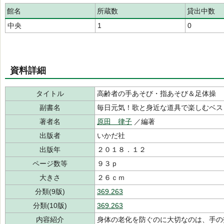
館名
所蔵数
貸出中数
中央
1
0
資料詳細
タイトル
高齢者の手あそび・指あそび＆足体操
副書名
毎日元気！歌と身近な道具で楽しむベス
著者名
原田 律子
／編著
出版者
いかだ社
出版年
２０１８．１２
ページ数等
９３ｐ
大きさ
２６ｃｍ
分類(9版)
369.263
分類(10版)
369.263
内容紹介
身体の老化を防ぐのに大切なのは、手の