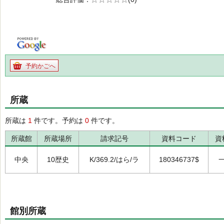
の0.0
予約かごへ
所蔵
所蔵は
1
件です。予約は
0
件です。
所蔵館
所蔵場所
請求記号
資料コード
資
中央
10歴史
K/369.2/はら/ラ
180346737$
館別所蔵