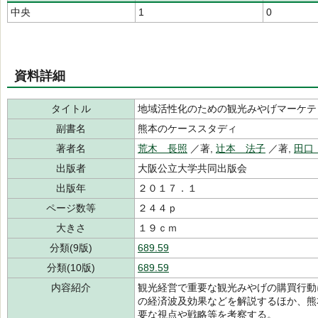
中央
1
0
資料詳細
タイトル
地域活性化のための観光みやげマーケテ
副書名
熊本のケーススタディ
著者名
荒木 長照
／著,
辻本 法子
／著,
田口
出版者
大阪公立大学共同出版会
出版年
２０１７．１
ページ数等
２４４ｐ
大きさ
１９ｃｍ
分類(9版)
689.59
分類(10版)
689.59
内容紹介
観光経営で重要な観光みやげの購買行動
の経済波及効果などを解説するほか、熊
要な視点や戦略等を考察する。