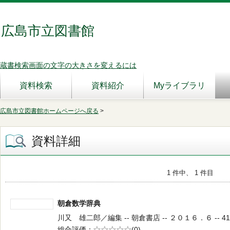
広島市立図書館
蔵書検索画面の文字の大きさを変えるには
資料検索
資料紹介
Myライブラリ
広島市立図書館ホームページへ戻る
>
資料詳細
1 件中、 1 件目
朝倉数学辞典
川又 雄二郎／編集 -- 朝倉書店 -- ２０１６．６ -- 410
総合評価
5段階評価
(0)