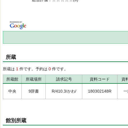
の0.0
所蔵
所蔵は
1
件です。予約は
0
件です。
所蔵館
所蔵場所
請求記号
資料コード
資
中央
9辞書
R/410.3/かわ/
180302148R
一
館別所蔵