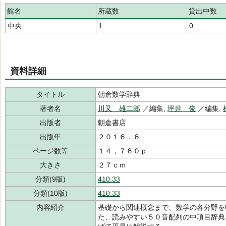
館名
所蔵数
貸出中数
中央
1
0
資料詳細
タイトル
朝倉数学辞典
著者名
川又 雄二郎
／編集,
坪井 俊
／編集,
出版者
朝倉書店
出版年
２０１６．６
ページ数等
１４，７６０ｐ
大きさ
２７ｃｍ
分類(9版)
410.33
分類(10版)
410.33
内容紹介
基礎から関連概念まで、数学の各分野を
た、読みやすい５０音配列の中項目辞典