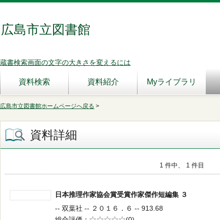
広島市立図書館
蔵書検索画面の文字の大きさを変えるには
資料検索
資料紹介
Myライブラリ
広島市立図書館ホームページへ戻る
>
資料詳細
1 件中、 1 件目
日本推理作家協会賞受賞作家傑作短編集 ３
-- 双葉社 -- ２０１６．６ -- 913.68
総合評価
5段階評価
(0)