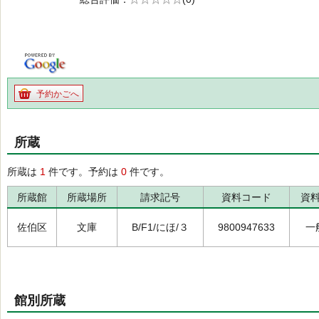
の0.0
予約かごへ
所蔵
所蔵は
1
件です。予約は
0
件です。
所蔵館
所蔵場所
請求記号
資料コード
資
佐伯区
文庫
B/F1/にほ/３
9800947633
一
館別所蔵