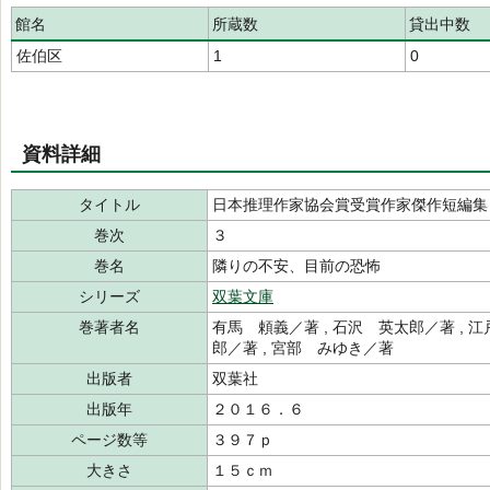
館名
所蔵数
貸出中数
佐伯区
1
0
資料詳細
タイトル
日本推理作家協会賞受賞作家傑作短編集
巻次
３
巻名
隣りの不安、目前の恐怖
シリーズ
双葉文庫
巻著者名
有馬 頼義／著 , 石沢 英太郎／著 , 江
郎／著 , 宮部 みゆき／著
出版者
双葉社
出版年
２０１６．６
ページ数等
３９７ｐ
大きさ
１５ｃｍ