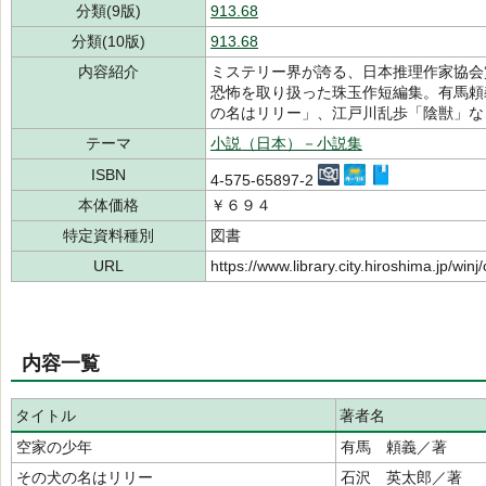
分類(9版)
913.68
分類(10版)
913.68
内容紹介
ミステリー界が誇る、日本推理作家協会
恐怖を取り扱った珠玉作短編集。有馬頼
の名はリリー」、江戸川乱歩「陰獣」な
テーマ
小説（日本）－小説集
ISBN
4-575-65897-2
本体価格
￥６９４
特定資料種別
図書
URL
https://www.library.city.hiroshima.jp/wi
内容一覧
タイトル
著者名
空家の少年
有馬 頼義／著
その犬の名はリリー
石沢 英太郎／著