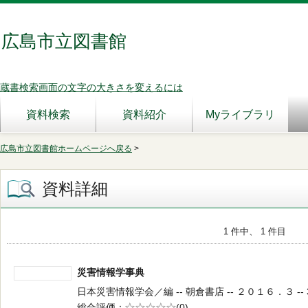
広島市立図書館
蔵書検索画面の文字の大きさを変えるには
資料検索
資料紹介
Myライブラリ
広島市立図書館ホームページへ戻る
>
資料詳細
1 件中、 1 件目
災害情報学事典
日本災害情報学会／編 -- 朝倉書店 -- ２０１６．３ -- 3
総合評価
5段階評価
(0)