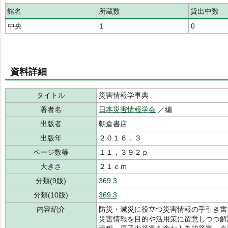
館名
所蔵数
貸出中数
中央
1
0
資料詳細
タイトル
災害情報学事典
著者名
日本災害情報学会
／編
出版者
朝倉書店
出版年
２０１６．３
ページ数等
１１，３９２ｐ
大きさ
２１ｃｍ
分類(9版)
369.3
分類(10版)
369.3
内容紹介
防災・減災に役立つ災害情報の手引き書
災害情報を目的や活用策に留意しつつ解