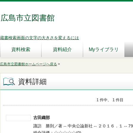
広島市立図書館
蔵書検索画面の文字の大きさを変えるには
資料検索
資料紹介
Myライブラリ
広島市立図書館ホームページへ戻る
>
資料詳細
1 件中、 1 件目
古田織部
諏訪 勝則／著 -- 中央公論新社 -- ２０１６．１ -- 79
総合評価
5段階評価
(0)