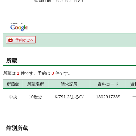
の0.0
予約かごへ
所蔵
所蔵は
1
件です。予約は
0
件です。
所蔵館
所蔵場所
請求記号
資料コード
資
中央
10歴史
K/791.2/ふるC/
180291738$
館別所蔵