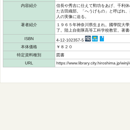
内容紹介
信長や秀吉に仕えて勲功をあげ、千利休
た古田織部。「へうげもの」と呼ばれ、
人の実像に迫る。
著者紹介
１９６５年神奈川県生まれ。國學院大學
了。陸上自衛隊高等工科学校教官。著
ISBN
4-12-102357-5
本体価格
￥８２０
特定資料種別
図書
URL
https://www.library.city.hiroshima.jp/wi