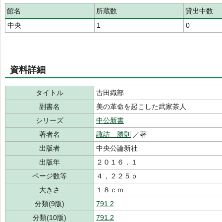
館名
所蔵数
貸出中数
中央
1
0
資料詳細
タイトル
古田織部
副書名
美の革命を起こした武家茶人
シリーズ
中公新書
著者名
諏訪 勝則
／著
出版者
中央公論新社
出版年
２０１６．１
ページ数等
４，２２５ｐ
大きさ
１８ｃｍ
分類(9版)
791.2
分類(10版)
791.2