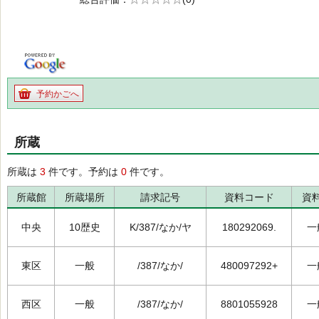
の0.0
予約かごへ
所蔵
所蔵は
3
件です。予約は
0
件です。
所蔵館
所蔵場所
請求記号
資料コード
資
中央
10歴史
K/387/なか/ヤ
180292069.
一
東区
一般
/387/なか/
480097292+
一
西区
一般
/387/なか/
8801055928
一