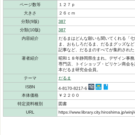
ページ数等
１２７ｐ
大きさ
２６ｃｍ
分類(9版)
387
分類(10版)
387
内容紹介
だるまはどんな願いも聞いてくれる「七
ま、おもしろだるま、だるまグッズなど
記事など、だるまのすべてが集約された
著者紹介
昭和１８年静岡県生まれ。デザイン事務
専門店、トイショップ・ビリケン商会を
本だるま研究会会員。
テーマ
だるま
ISBN
4-8170-8217-6
本体価格
￥２２００
特定資料種別
図書
URL
https://www.library.city.hiroshima.jp/wi