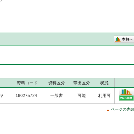
本棚へ
資料コード
資料区分
帯出区分
状態
/ヤ
180275724-
一般書
可能
利用可
ページの先