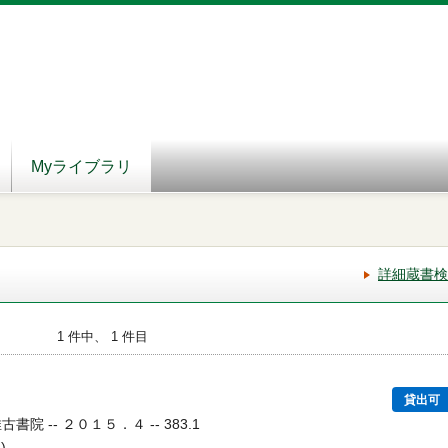
Myライブラリ
詳細蔵書検
1 件中、 1 件目
貸出可
書院 -- ２０１５．４ -- 383.1
)