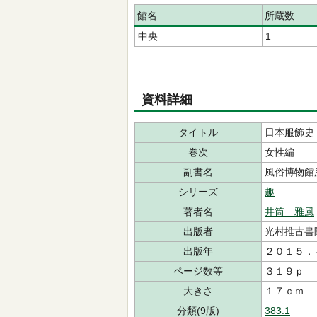
館名
所蔵数
中央
1
資料詳細
タイトル
日本服飾史
巻次
女性編
副書名
風俗博物館
シリーズ
趣
著者名
井筒 雅風
出版者
光村推古書
出版年
２０１５．
ページ数等
３１９ｐ
大きさ
１７ｃｍ
分類(9版)
383.1