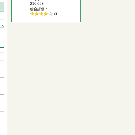
210.098
総合評価
5段階評価の
(3)
4.0
頭へ