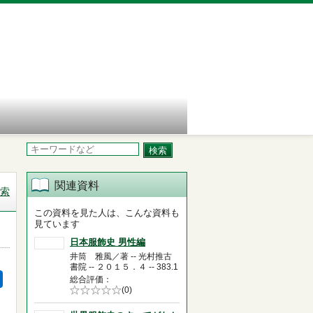
関連資料
索
この資料を見た人は、こんな資料も
見ています
日本服飾史 男性編
井筒 雅風／著 -- 光村推古
書院 -- ２０１５．４ -- 383.1
総合評価
5段階評価の
(0)
0.0