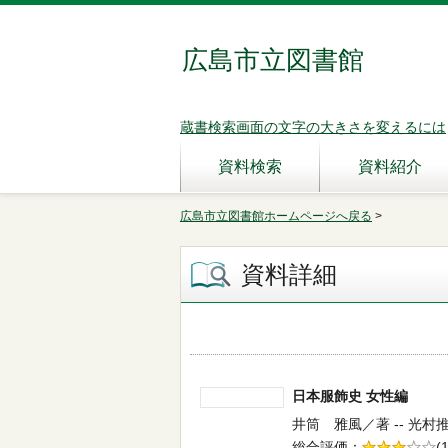
広島市立図書館
蔵書検索画面の文字の大きさを変えるには
資料検索
資料紹介
広島市立図書館ホームページへ戻る
>
資料詳細
日本服飾史 女性編
井筒 雅風／著 -- 光村推古
総合評価
5段階評価
(1