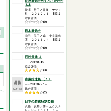
世界服飾史のすべてがわか
る本
能澤 慧子／監修 -- ナツメ
社 -- ２０１２．３ -- 383.1
総合評価
5段階評価の
(0)
0.0
日本服飾史
増田 美子／編 -- 東京堂出
版 -- ２０１３．４ -- 383.1
総合評価
5段階評価の
(0)
0.0
百姓貴族 ４
-- -- 20160310 --
総合評価
5段階評価の
(3)
4.0
森薫拾遺集 〔１〕
-- -- 20120227 --
総合評価
頭へ
5段階評価の
(2)
4.0
日本の装束解剖図鑑
八條 忠基／著 -- エクスナ
レッジ -- ２０２１．３ --