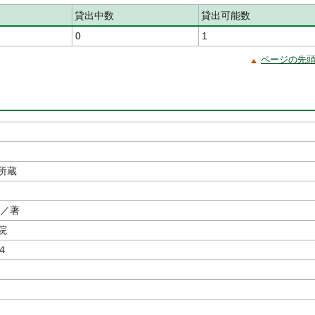
貸出中数
貸出可能数
0
1
ページの先
所蔵
／著
院
４