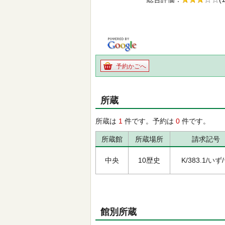
の3.0
予約かごへ
所蔵
所蔵は
1
件です。予約は
0
件です。
所蔵館
所蔵場所
請求記号
中央
10歴史
K/383.1/いず
館別所蔵