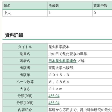
館名
所蔵数
貸出中数
中央
1
0
資料詳細
タイトル
昆虫科学読本
副書名
虫の目で見た驚きの世界
著者名
日本昆虫科学連合
／編
出版者
東海大学出版部
出版年
２０１５．３
ページ数等
８，２８６ｐ
大きさ
２１ｃｍ
分類(9版)
486.04
分類(10版)
486.04
内容紹介
基礎から応用まで、昆虫科学研究の最先