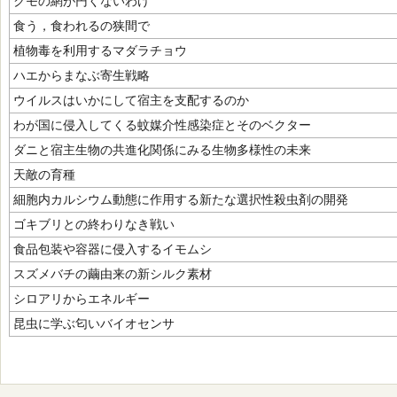
クモの網が円くないわけ
食う，食われるの狭間で
植物毒を利用するマダラチョウ
ハエからまなぶ寄生戦略
ウイルスはいかにして宿主を支配するのか
わが国に侵入してくる蚊媒介性感染症とそのベクター
ダニと宿主生物の共進化関係にみる生物多様性の未来
天敵の育種
細胞内カルシウム動態に作用する新たな選択性殺虫剤の開発
ゴキブリとの終わりなき戦い
食品包装や容器に侵入するイモムシ
スズメバチの繭由来の新シルク素材
シロアリからエネルギー
昆虫に学ぶ匂いバイオセンサ