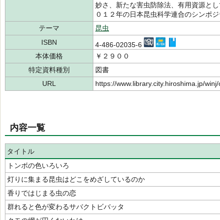
妙さ、新たな害虫防除法、有用資源とし
０１２年の日本昆虫科学連合のシンポジ
テーマ
昆虫
ISBN
4-486-02035-6
本体価格
￥２９００
特定資料種別
図書
URL
https://www.library.city.hiroshima.jp/wi
内容一覧
タイトル
トンボの色いろいろ
灯りに集まる昆虫はどこをめざしているのか
香りではじまる虫の恋
群れると色が変わるサバクトビバッタ