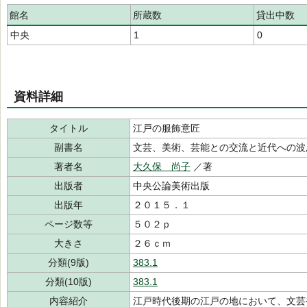
館名
所蔵数
貸出中数
中央
1
0
資料詳細
タイトル
江戸の服飾意匠
副書名
文芸、美術、芸能との交流と近代への波
著者名
大久保 尚子
／著
出版者
中央公論美術出版
出版年
２０１５．１
ページ数等
５０２ｐ
大きさ
２６ｃｍ
分類(9版)
383.1
分類(10版)
383.1
内容紹介
江戸時代後期の江戸の地において、文芸