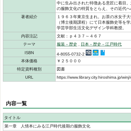
中に生み出された特徴ある意匠に着目。
の服飾文化の特質をとらえ、その近代へ
著者紹介
１９６３年東京生まれ。お茶の水女子大
（博士後期課程）にて日本服飾史等を学
学芸学部生活文化デザイン学科教授。
内容注記
文献：ｐ４３７～４６７
テーマ
服装－歴史
,
日本－歴史－江戸時代
ISBN
4-8055-0732-2
本体価格
￥２５０００
特定資料種別
図書
URL
https://www.library.city.hiroshima.jp/wi
内容一覧
タイトル
第一章 人情本にみる江戸時代後期の服飾文化