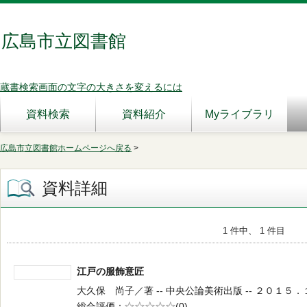
広島市立図書館
蔵書検索画面の文字の大きさを変えるには
資料検索
資料紹介
Myライブラリ
広島市立図書館ホームページへ戻る
>
資料詳細
1 件中、 1 件目
江戸の服飾意匠
大久保 尚子／著 -- 中央公論美術出版 -- ２０１５．１ -
総合評価
5段階評価
(0)