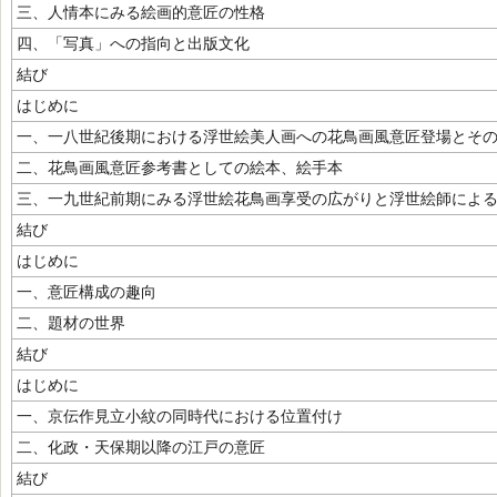
三、人情本にみる絵画的意匠の性格
四、「写真」への指向と出版文化
結び
はじめに
一、一八世紀後期における浮世絵美人画への花鳥画風意匠登場とそ
二、花鳥画風意匠参考書としての絵本、絵手本
三、一九世紀前期にみる浮世絵花鳥画享受の広がりと浮世絵師によ
結び
はじめに
一、意匠構成の趣向
二、題材の世界
結び
はじめに
一、京伝作見立小紋の同時代における位置付け
二、化政・天保期以降の江戸の意匠
結び