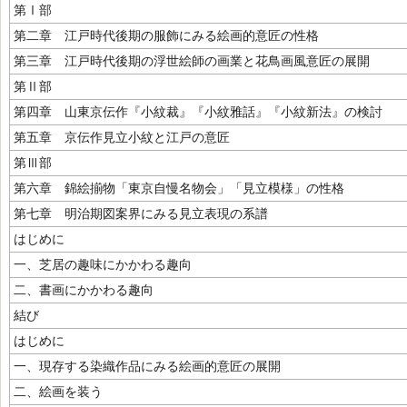
第Ⅰ部
第二章 江戸時代後期の服飾にみる絵画的意匠の性格
第三章 江戸時代後期の浮世絵師の画業と花鳥画風意匠の展開
第Ⅱ部
第四章 山東京伝作『小紋裁』『小紋雅話』『小紋新法』の検討
第五章 京伝作見立小紋と江戸の意匠
第Ⅲ部
第六章 錦絵揃物「東京自慢名物会」「見立模様」の性格
第七章 明治期図案界にみる見立表現の系譜
はじめに
一、芝居の趣味にかかわる趣向
二、書画にかかわる趣向
結び
はじめに
一、現存する染織作品にみる絵画的意匠の展開
二、絵画を装う