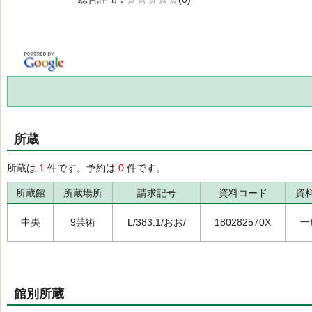
の0.0
所蔵
所蔵は
1
件です。予約は
0
件です。
所蔵館
所蔵場所
請求記号
資料コード
資
中央
9芸術
L/383.1/おお/
180282570X
一
館別所蔵