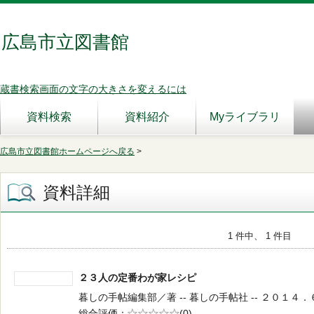
広島市立図書館
蔵書検索画面の文字の大きさを変えるには
資料検索
資料紹介
Myライブラリ
広島市立図書館ホームページへ戻る
>
資料詳細
1 件中、 1 件目
２３人の定番わが家レシピ
暮しの手帖編集部／著 -- 暮しの手帖社 -- ２０１４．６ -
総合評価
5段階評価
(0)