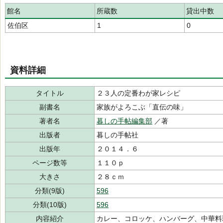
館名
所蔵数
貸出中数
佐伯区
1
0
資料詳細
タイトル
２３人の定番わが家レシピ
副書名
家族がよろこぶ「直伝の味」
著者名
暮しの手帖編集部
／著
出版者
暮しの手帖社
出版年
２０１４．６
ページ数等
１１０ｐ
大きさ
２８ｃｍ
分類(9版)
596
分類(10版)
596
内容紹介
カレー、コロッケ、ハンバーグ、中華料