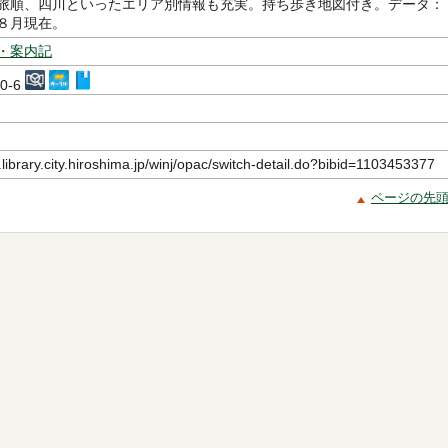
旅順、四川といったエリア別情報も充実。持ち歩き地図付き。データ：
８月現在。
・案内記
80-6
.library.city.hiroshima.jp/winj/opac/switch-detail.do?bibid=1103453377
ページの先