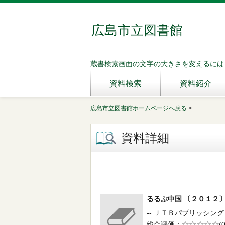
広島市立図書館
蔵書検索画面の文字の大きさを変えるには
資料検索
資料紹介
広島市立図書館ホームページへ戻る
>
資料詳細
るるぶ中国 〔２０１
-- ＪＴＢパブリッシング -
総合評価
5段階評価
(0