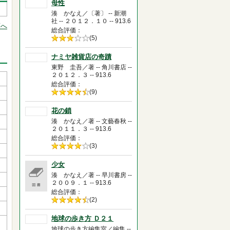
母性
湊 かなえ／〔著〕 -- 新潮
社 -- ２０１２．１０ -- 913.6
頭へ
総合評価
5段階評価の
(5)
3.0
ナミヤ雑貨店の奇蹟
東野 圭吾／著 -- 角川書店 --
２０１２．３ -- 913.6
総合評価
5段階評価の
(9)
4.5
花の鎖
湊 かなえ／著 -- 文藝春秋 --
２０１１．３ -- 913.6
総合評価
5段階評価の
(3)
4.0
少女
湊 かなえ／著 -- 早川書房 --
２００９．１ -- 913.6
総合評価
5段階評価の
(2)
4.5
地球の歩き方 Ｄ２１
地球の歩き方編集室／編集 --