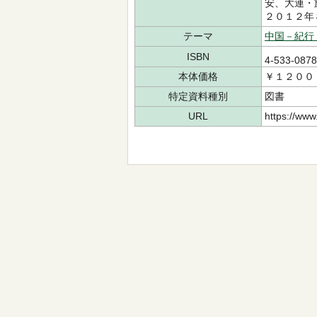
安、大連・
２０１２年
テーマ
中国－紀行
ISBN
4-533-087
本体価格
￥１２００
特定資料種別
図書
URL
https://www