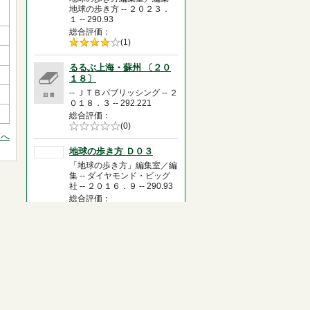
地球の歩き方 -- ２０２３．
１ -- 290.93
総合評価
5段階評価の
(1)
4.0
るるぶ上海・蘇州 〔２０
１８〕
-- ＪＴＢパブリッシング -- ２
０１８．３ -- 292.221
総合評価
5段階評価の
(0)
頭へ
0.0
地球の歩き方 Ｄ０３
「地球の歩き方」編集室／編
集 -- ダイヤモンド・ビッグ
社 -- ２０１６．９ -- 290.93
総合評価
5段階評価の
(0)
0.0
九十歳。何がめでたい
佐藤 愛子／著 -- 小学館 --
２０１６．８ -- 914.6
総合評価
5段階評価の
(11)
4.5
香港 ２０１７