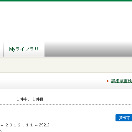
Myライブラリ
詳細蔵書検
1 件中、 1 件目
２〕
貸出可
- ２０１２．１１ -- 292.2
)