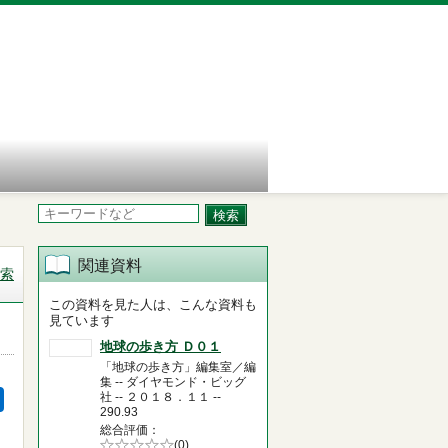
関連資料
索
この資料を見た人は、こんな資料も
見ています
地球の歩き方 Ｄ０１
「地球の歩き方」編集室／編
集 -- ダイヤモンド・ビッグ
社 -- ２０１８．１１ --
290.93
総合評価
5段階評価の
(0)