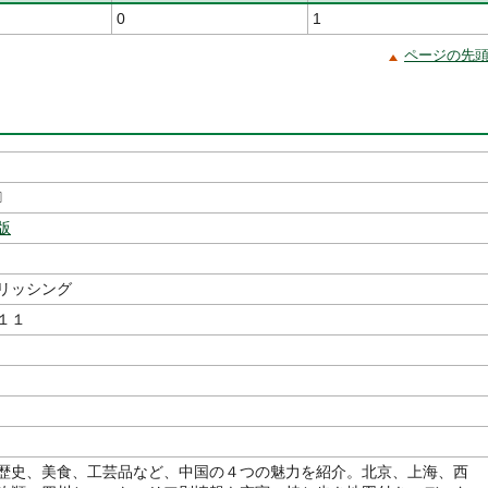
0
1
ページの先
〕
版
リッシング
１１
歴史、美食、工芸品など、中国の４つの魅力を紹介。北京、上海、西