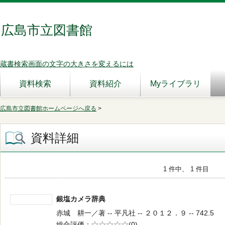
広島市立図書館
蔵書検索画面の文字の大きさを変えるには
資料検索
資料紹介
Myライブラリ
広島市立図書館ホームページへ戻る
>
資料詳細
1 件中、 1 件目
銀塩カメラ辞典
赤城 耕一／著 -- 平凡社 -- ２０１２．９ -- 742.5
総合評価
5段階評価
(0)