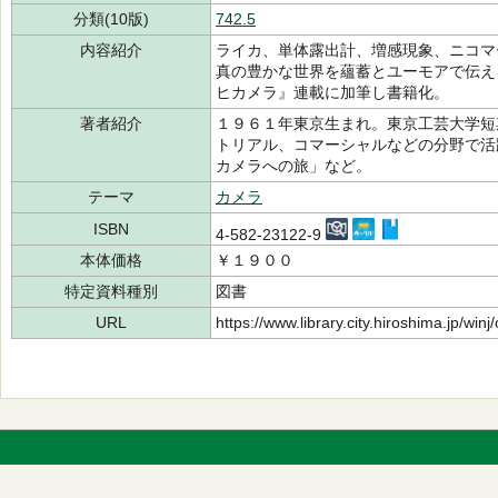
分類(10版)
742.5
内容紹介
ライカ、単体露出計、増感現象、ニコマ
真の豊かな世界を蘊蓄とユーモアで伝え
ヒカメラ』連載に加筆し書籍化。
著者紹介
１９６１年東京生まれ。東京工芸大学短
トリアル、コマーシャルなどの分野で活
カメラへの旅」など。
テーマ
カメラ
ISBN
4-582-23122-9
本体価格
￥１９００
特定資料種別
図書
URL
https://www.library.city.hiroshima.jp/wi