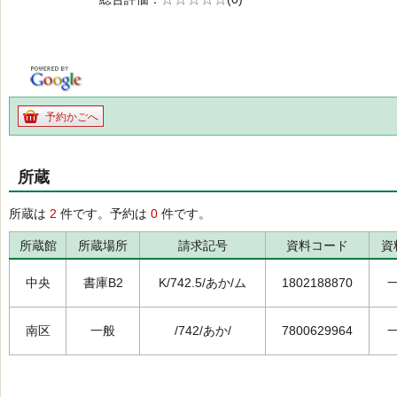
の0.0
予約かごへ
所蔵
所蔵は
2
件です。予約は
0
件です。
所蔵館
所蔵場所
請求記号
資料コード
資
中央
書庫B2
K/742.5/あか/ム
1802188870
南区
一般
/742/あか/
7800629964