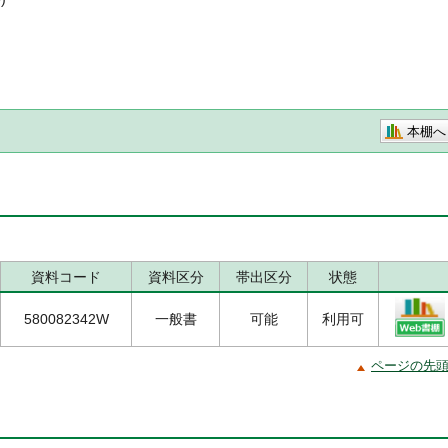
本棚へ
資料コード
資料区分
帯出区分
状態
580082342W
一般書
可能
利用可
ページの先