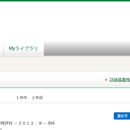
Myライブラリ
詳細蔵書検
1 件中、 1 件目
貸出可
評社 -- ２０１２．８ -- 304
)