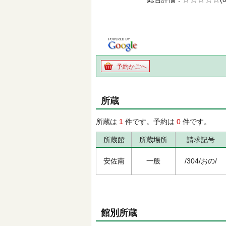
の0.0
予約かごへ
所蔵
所蔵は
1
件です。予約は
0
件です。
所蔵館
所蔵場所
請求記号
安佐南
一般
/304/おの/
館別所蔵