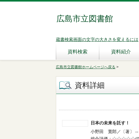
広島市立図書館
蔵書検索画面の文字の大きさを変えるには
資料検索
資料紹介
広島市立図書館ホームページへ戻る
>
資料詳細
日本の未来を託す！
小野田 寛郎／〔著〕 -- 時
総合評価
5段階評価
(0