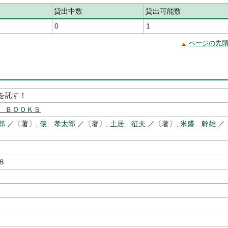
貸出中数
貸出可能数
0
1
ページの先
を託す！
 ＢＯＯＫＳ
郎
／〔著〕,
俵 孝太郎
／〔著〕,
土居 征夫
／〔著〕,
米盛 幹雄
／
８