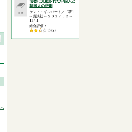
儒教に支配された中国人と
韓国人の悲劇
ケント・ギルバート／〔著〕
-- 講談社 -- ２０１７．２ --
124.1
総合評価
5段階評価の
(2)
2.5
頭へ