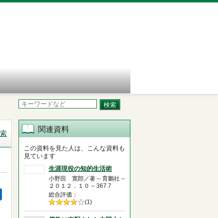
関連資料
索
この資料を見た人は、こんな資料も
見ています
生涯現役の知的生活術
小野田 寛郎／著 -- 育鵬社 --
２０１２．１０ -- 367.7
総合評価
5段階評価の
(1)
4.0