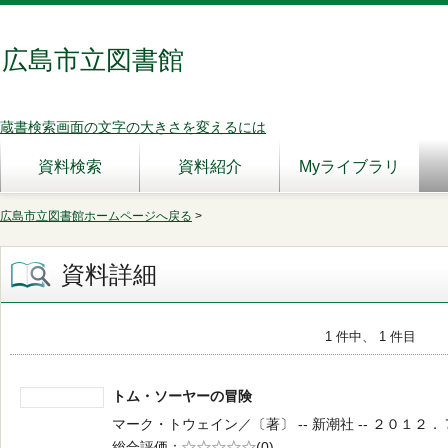
広島市立図書館
蔵書検索画面の文字の大きさを変えるには
資料検索
資料紹介
Myライブラリ
広島市立図書館ホームページへ戻る
>
資料詳細
1 件中、 1 件目
トム・ソーヤーの冒険
マーク・トウェイン／〔著〕 -- 新潮社 -- ２０１２．７ -
総合評価
5段階評価
(0)