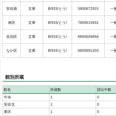
安佐南
文庫
B/933/とう/
5800672915
一
南区
文庫
B/933/とう/
7800619491
一
佐伯区
文庫
B/933/とう/
980064989A
一
なか区
文庫
B/933/とう/
080089120S
一
館別所蔵
館名
所蔵数
貸出中数
中央
1
0
安佐北
1
0
東区
1
0