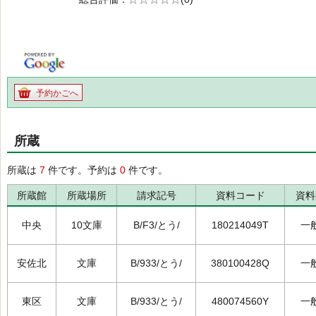
の0.0
予約かごへ
所蔵
所蔵は
7
件です。予約は
0
件です。
所蔵館
所蔵場所
請求記号
資料コード
資料
中央
10文庫
B/F3/とう/
180214049T
一
安佐北
文庫
B/933/とう/
380100428Q
一
東区
文庫
B/933/とう/
480074560Y
一