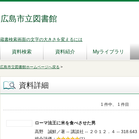
広島市立図書館
蔵書検索画面の文字の大きさを変えるには
資料検索
資料紹介
Myライブラリ
広島市立図書館ホームページへ戻る
>
資料詳細
1 件中、 1 件目
ローマ法王に米を食べさせた男
高野 誠鮮／著 -- 講談社 -- ２０１２．４ -- 318.643
総合評価
5段階評価
(1)