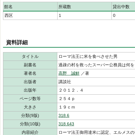
館名
所蔵数
貸出中数
西区
1
0
資料詳細
タイトル
ローマ法王に米を食べさせた男
副書名
過疎の村を救ったスーパー公務員は何を
著者名
高野 誠鮮
／著
出版者
講談社
出版年
２０１２．４
ページ数等
２５４ｐ
大きさ
１９ｃｍ
分類(9版)
318.6
分類(10版)
318.643
内容紹介
ローマ法王御用達米に認定、エルメスの