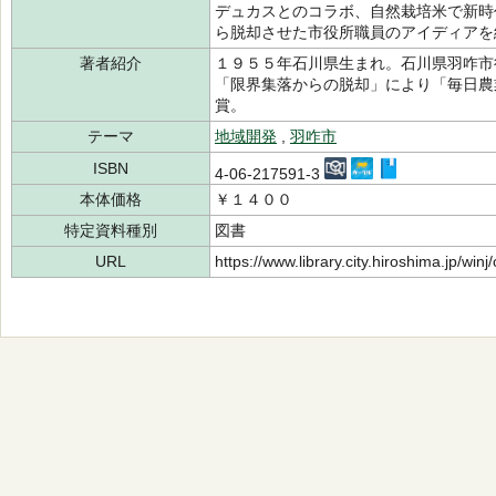
デュカスとのコラボ、自然栽培米で新時
ら脱却させた市役所職員のアイディアを
著者紹介
１９５５年石川県生まれ。石川県羽咋市
「限界集落からの脱却」により「毎日農
賞。
テーマ
地域開発
,
羽咋市
ISBN
4-06-217591-3
本体価格
￥１４００
特定資料種別
図書
URL
https://www.library.city.hiroshima.jp/wi