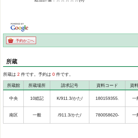
の0.0
予約かごへ
所蔵
所蔵は
2
件です。予約は
0
件です。
所蔵館
所蔵場所
請求記号
資料コード
資
中央
10総記
K/911.3/かた/
180159355.
一
南区
一般
/911.3/かた/
780058620-
一