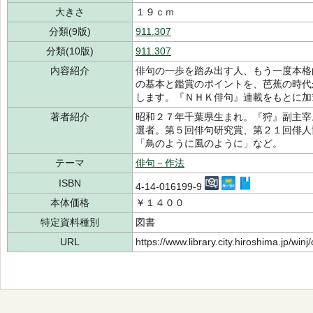
大きさ
１９ｃｍ
分類(9版)
911.307
分類(10版)
911.307
内容紹介
俳句の一歩を踏み出す人、もう一度本格
の基本と鑑賞のポイントを、芭蕉の時代
します。『ＮＨＫ俳句』連載をもとに加
著者紹介
昭和２７年千葉県生まれ。『狩』副主宰
選者。第５回俳句研究賞、第２１回俳人
「鳥のように風のように」など。
テーマ
俳句－作法
ISBN
4-14-016199-9
本体価格
￥１４００
特定資料種別
図書
URL
https://www.library.city.hiroshima.jp/wi