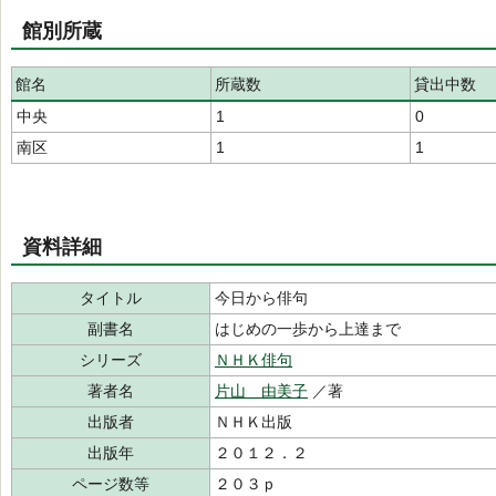
館別所蔵
館名
所蔵数
貸出中数
中央
1
0
南区
1
1
資料詳細
タイトル
今日から俳句
副書名
はじめの一歩から上達まで
シリーズ
ＮＨＫ俳句
著者名
片山 由美子
／著
出版者
ＮＨＫ出版
出版年
２０１２．２
ページ数等
２０３ｐ