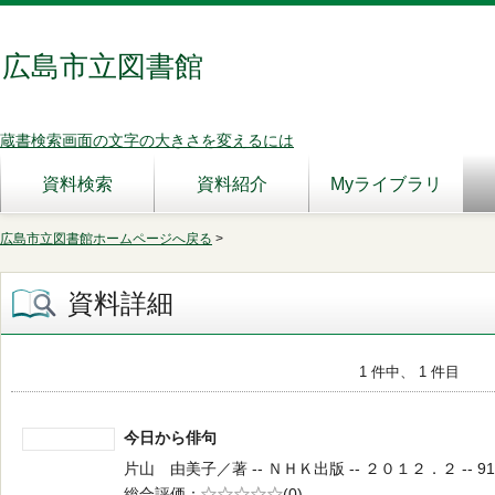
広島市立図書館
蔵書検索画面の文字の大きさを変えるには
資料検索
資料紹介
Myライブラリ
広島市立図書館ホームページへ戻る
>
資料詳細
1 件中、 1 件目
今日から俳句
片山 由美子／著 -- ＮＨＫ出版 -- ２０１２．２ -- 911
総合評価
5段階評価
(0)