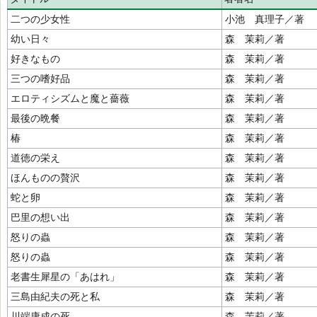
二つの少女性
小池 真理子／著
幼い日々
森 茉莉／著
好きなもの
森 茉莉／著
三つの嗜好品
森 茉莉／著
エロティシズムと魔と薔薇
森 茉莉／著
最後の晩餐
森 茉莉／著
椿
森 茉莉／著
道徳の栄え
森 茉莉／著
ほんものの贅沢
森 茉莉／著
蛇と卵
森 茉莉／著
巴里の想い出
森 茉莉／著
怒りの蟲
森 茉莉／著
怒りの蟲
森 茉莉／著
老書生犀星の「あはれ」
森 茉莉／著
三島由紀夫の死と私
森 茉莉／著
川端康成の死
森 茉莉／著