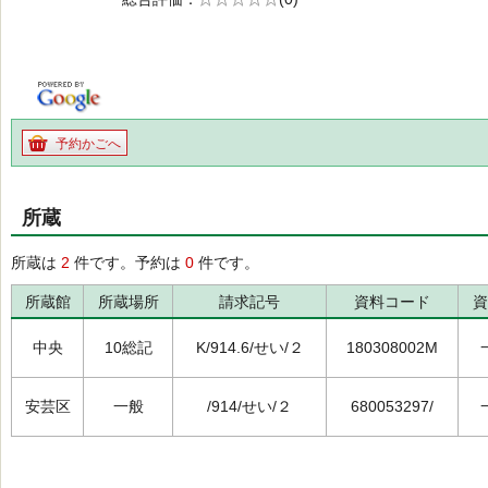
の0.0
予約かごへ
所蔵
所蔵は
2
件です。予約は
0
件です。
所蔵館
所蔵場所
請求記号
資料コード
資
中央
10総記
K/914.6/せい/２
180308002M
安芸区
一般
/914/せい/２
680053297/