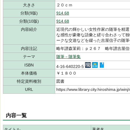
大きさ
２０ｃｍ
分類(9版)
914.68
分類(10版)
914.68
内容紹介
近現代の輝かしい女性作家の随筆を精選
な感性が豪奢な語彙と縒り合わさって独
ークな交遊などを綴った吉屋信子の随筆
内容注記
略年譜森茉莉：ｐ２６７ 略年譜吉屋信
テーマ
随筆－随筆集
ISBN
4-16-640220-5
本体価格
￥１８００
特定資料種別
図書
URL
https://www.library.city.hiroshima.jp/wi
内容一覧
タイトル
著者名