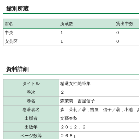
館別所蔵
館名
所蔵数
貸出中数
中央
1
0
安芸区
1
0
資料詳細
タイトル
精選女性随筆集
巻次
２
巻名
森茉莉 吉屋信子
巻著者名
森 茉莉／著 , 吉屋 信子／著 , 小池
出版者
文藝春秋
出版年
２０１２．２
ページ数等
２６８ｐ