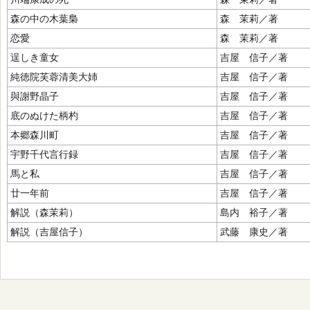
森の中の木葉梟
森 茉莉／著
恋愛
森 茉莉／著
逞しき童女
吉屋 信子／著
純徳院芙蓉清美大姉
吉屋 信子／著
與謝野晶子
吉屋 信子／著
底のぬけた柄杓
吉屋 信子／著
本郷森川町
吉屋 信子／著
宇野千代言行録
吉屋 信子／著
馬と私
吉屋 信子／著
廿一年前
吉屋 信子／著
解説（森茉莉）
島内 裕子／著
解説（吉屋信子）
武藤 康史／著