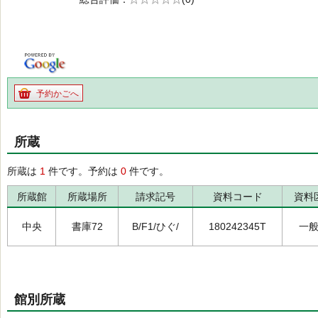
の0.0
予約かごへ
所蔵
所蔵は
1
件です。予約は
0
件です。
所蔵館
所蔵場所
請求記号
資料コード
資料
中央
書庫72
B/F1/ひぐ/
180242345T
一
館別所蔵