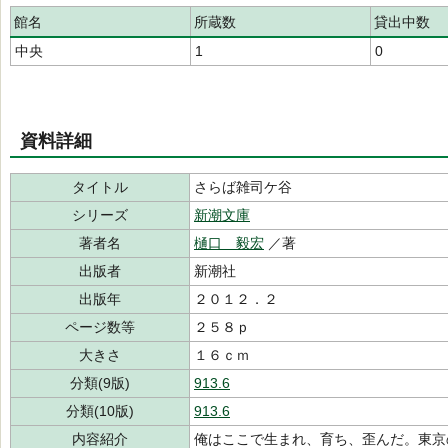
館名
所蔵数
貸出中数
中央
1
0
資料詳細
タイトル
さらば雑司ケ谷
シリーズ
新潮文庫
著者名
樋口 毅宏
／著
出版者
新潮社
出版年
２０１２．２
ページ数等
２５８ｐ
大きさ
１６ｃｍ
分類(9版)
913.6
分類(10版)
913.6
内容紹介
俺はここで生まれ、育ち、歪んだ。東京