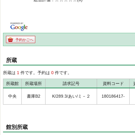
の0.0
予約かごへ
所蔵
所蔵は
1
件です。予約は
0
件です。
所蔵館
所蔵場所
請求記号
資料コード
中央
書庫B2
K/289.3/あい/ミ－２
180186417-
館別所蔵