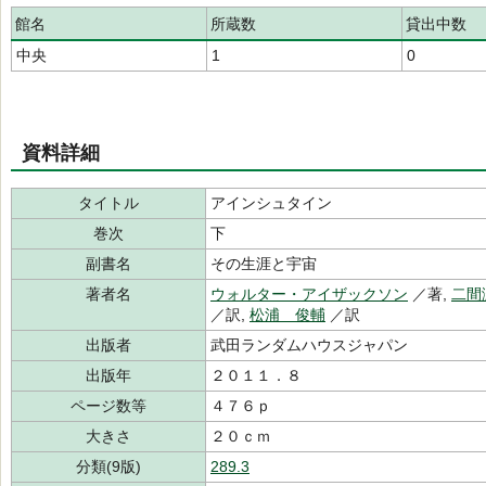
館名
所蔵数
貸出中数
中央
1
0
資料詳細
タイトル
アインシュタイン
巻次
下
副書名
その生涯と宇宙
著者名
ウォルター・アイザックソン
／著,
二間
／訳,
松浦 俊輔
／訳
出版者
武田ランダムハウスジャパン
出版年
２０１１．８
ページ数等
４７６ｐ
大きさ
２０ｃｍ
分類(9版)
289.3