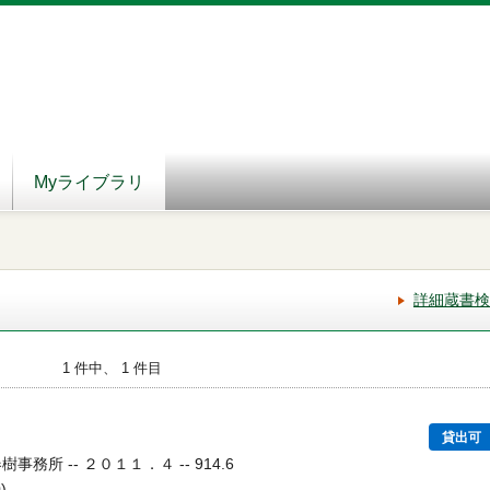
Myライブラリ
詳細蔵書検
1 件中、 1 件目
貸出可
事務所 -- ２０１１．４ -- 914.6
)