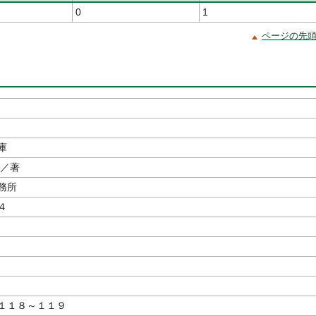
0
1
ページの先
庫
／著
務所
４
１１８～１１９