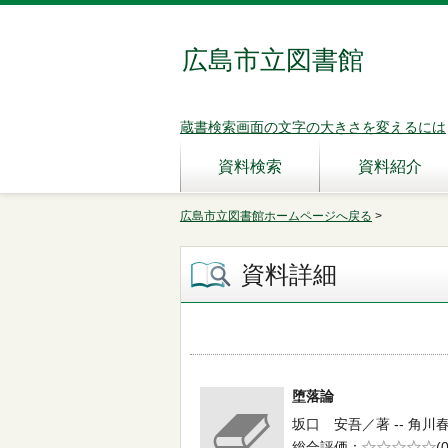
広島市立図書館
蔵書検索画面の文字の大きさを変えるには
資料検索
資料紹介
広島市立図書館ホームページへ戻る
>
資料詳細
堕落論
坂口 安吾／著 -- 角川春樹
総合評価
5段階評価
(0