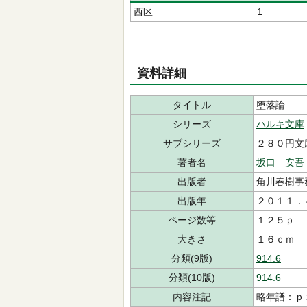
西区
1
資料詳細
タイトル
堕落論
シリーズ
ハルキ文庫
サブシリーズ
２８０円文
著者名
坂口 安吾
出版者
角川春樹事
出版年
２０１１．
ページ数等
１２５ｐ
大きさ
１６ｃｍ
分類(9版)
914.6
分類(10版)
914.6
内容注記
略年譜：ｐ