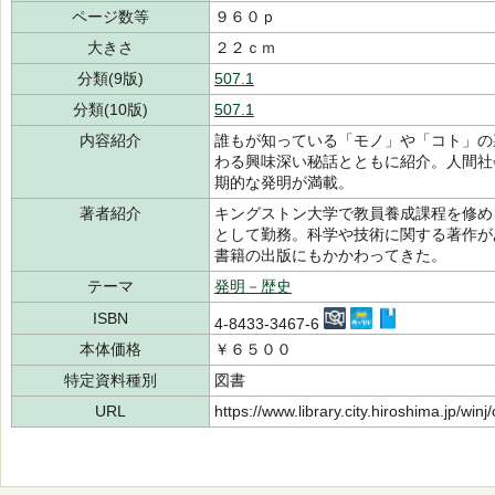
ページ数等
９６０ｐ
大きさ
２２ｃｍ
分類(9版)
507.1
分類(10版)
507.1
内容紹介
誰もが知っている「モノ」や「コト」の
わる興味深い秘話とともに紹介。人間社
期的な発明が満載。
著者紹介
キングストン大学で教員養成課程を修め
として勤務。科学や技術に関する著作が
書籍の出版にもかかわってきた。
テーマ
発明－歴史
ISBN
4-8433-3467-6
本体価格
￥６５００
特定資料種別
図書
URL
https://www.library.city.hiroshima.jp/wi