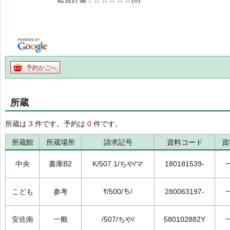
の0.0
予約かごへ
所蔵
所蔵は
3
件です。予約は
0
件です。
所蔵館
所蔵場所
請求記号
資料コード
資
中央
書庫B2
K/507.1/ちや/マ
180181539-
こども
参考
ｻ/500/ち/
280063197-
安佐南
一般
/507/ちや/
580102882Y