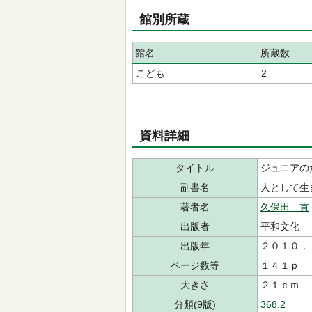
館別所蔵
館名
所蔵数
こども
2
資料詳細
タイトル
ジュニアの
副書名
人として生
著者名
久保田 貢
出版者
平和文化
出版年
２０１０．
ページ数等
１４１ｐ
大きさ
２１ｃｍ
分類(9版)
368.2