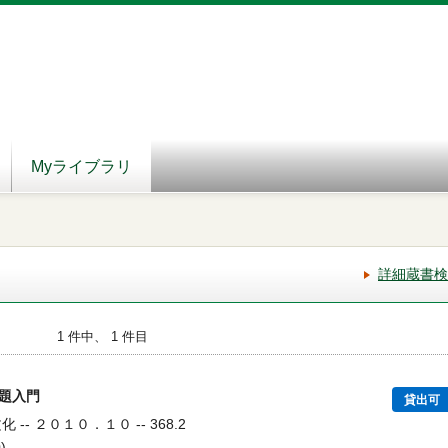
Myライブラリ
詳細蔵書検
1 件中、 1 件目
問題入門
貸出可
 -- ２０１０．１０ -- 368.2
)