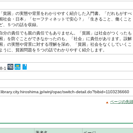
「貧困」の実態や背景をわかりやすく紹介した入門書。「だれもがすべ
困社会・日本」「セーフティネットで安心？」「生きること、働くこと
ど、５つの話を収録。
自分の責任でも親の責任でもありません。「貧困」は社会がつくったも
困」を防ぐことができなかったのも、「社会」に責任があります。誤解
困」の実態や背景に対する理解を深め、「貧困」社会をなくしていくこ
ように、貧困問題を５つの話でわかりやすく紹介します。
48-1
.library.city.hiroshima.jp/winj/opac/switch-detail.do?bibid=1103236660
ページの先
著者名
ページ