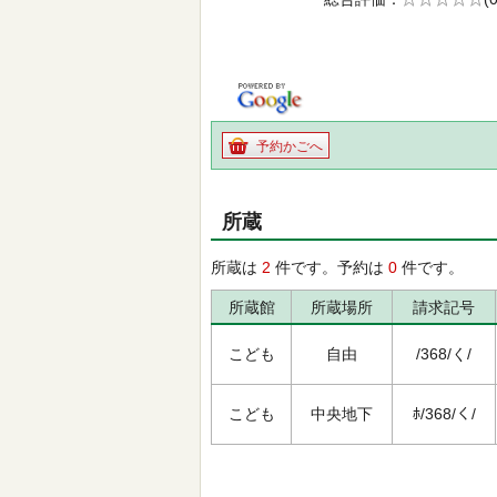
の0.0
予約かごへ
所蔵
所蔵は
2
件です。予約は
0
件です。
所蔵館
所蔵場所
請求記号
こども
自由
/368/く/
こども
中央地下
ﾎ/368/く/