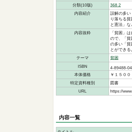
分類(10版)
368.2
内容紹介
誤解の多い
り落ちる貧
と憲法」な
内容抜粋
「貧困」は
ので、「貧
の多い「貧
とができる
テーマ
貧困
ISBN
4-89488-0
本体価格
￥１５００
特定資料種別
図書
URL
https://www
内容一覧
タイトル