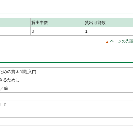
貸出中数
貸出可能数
0
1
ページの先
ための貧困問題入門
きるために
／編
１０