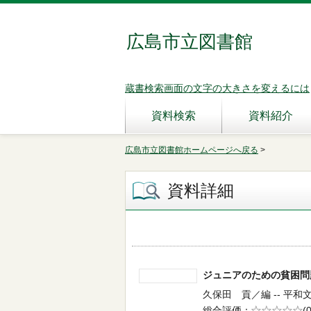
広島市立図書館
蔵書検索画面の文字の大きさを変えるには
資料検索
資料紹介
広島市立図書館ホームページへ戻る
>
資料詳細
ジュニアのための貧困
久保田 貢／編 -- 平和文化
総合評価
5段階評価
(0