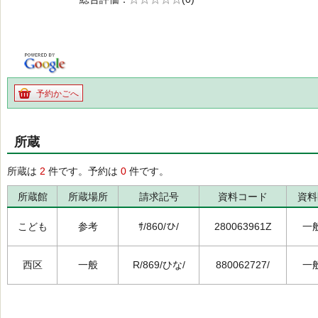
の0.0
予約かごへ
所蔵
所蔵は
2
件です。予約は
0
件です。
所蔵館
所蔵場所
請求記号
資料コード
資料
こども
参考
ｻ/860/ひ/
280063961Z
一
西区
一般
R/869/ひな/
880062727/
一