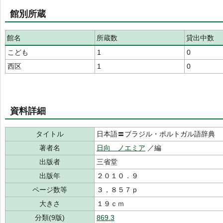
館別所蔵
館名
所蔵数
貸出中数
こども
1
0
西区
1
0
資料詳細
タイトル
日本語〓ブラジル・ポルトガル語辞典
著者名
日向 ノエミア
／編
出版者
三省堂
出版年
２０１０．９
ページ数等
３，８５７ｐ
大きさ
１９ｃｍ
分類(9版)
869.3