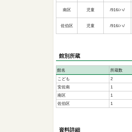
南区
児童
/916/ハ/
佐伯区
児童
/916/ハ/
館別所蔵
館名
所蔵数
こども
2
安佐南
1
南区
1
佐伯区
1
資料詳細