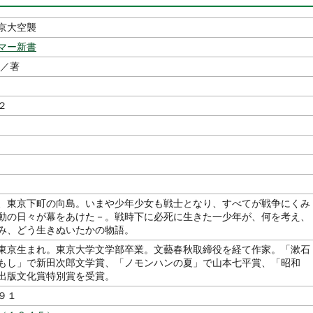
京大空襲
マー新書
／著
２
、東京下町の向島。いまや少年少女も戦士となり、すべてが戦争にくみ
動の日々が幕をあけた－。戦時下に必死に生きた一少年が、何を考え、
み、どう生きぬいたかの物語。
東京生まれ。東京大学文学部卒業。文藝春秋取締役を経て作家。「漱石
もし」で新田次郎文学賞、「ノモンハンの夏」で山本七平賞、「昭和
出版文化賞特別賞を受賞。
９１