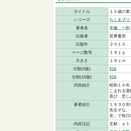
タイトル
１５歳の東
シリーズ
ちくまプリ
著者名
半藤 一利
出版者
筑摩書房
出版年
２０１０．
ページ数等
１９１ｐ
大きさ
１８ｃｍ
分類(9版)
916
分類(10版)
916
内容紹介
昭和１６年
こまれる激
喜び、悲し
著者紹介
１９３０年
先生ぞな、
史」で毎日
内容注記
文献：ｐ１