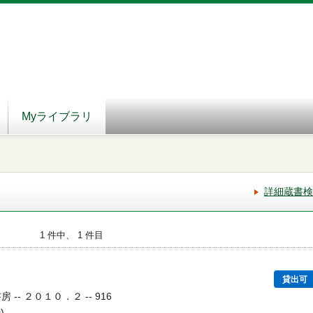
Myライブラリ
詳細蔵書検
1 件中、 1 件目
貸出可
 -- ２０１０．２ -- 916
)