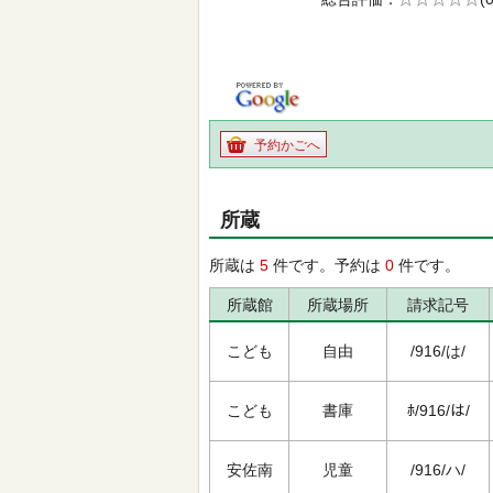
の0.0
予約かごへ
所蔵
所蔵は
5
件です。予約は
0
件です。
所蔵館
所蔵場所
請求記号
こども
自由
/916/は/
こども
書庫
ﾎ/916/は/
安佐南
児童
/916/ハ/