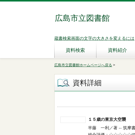
広島市立図書館
蔵書検索画面の文字の大きさを変えるには
資料検索
資料紹介
広島市立図書館ホームページへ戻る
>
資料詳細
１５歳の東京大空襲
半藤 一利／著 -- 筑摩書房
総合評価
5段階評価
(0