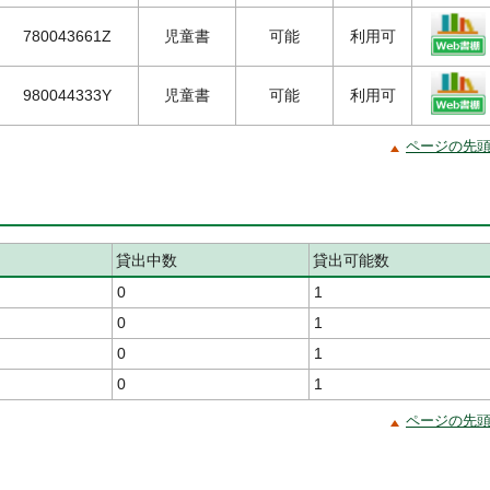
780043661Z
児童書
可能
利用可
980044333Y
児童書
可能
利用可
ページの先
貸出中数
貸出可能数
0
1
0
1
0
1
0
1
ページの先