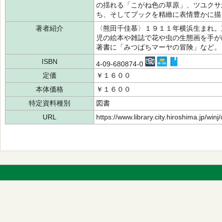
の揺れる「こがね色の草原」、ツユクサ
ち、そしてプックを精緻に表情豊かに描
著者紹介
〈熊田千佳慕〉１９１１年横浜生まれ。
児の絵本や雑誌で花や虫の生態画を手が
著書に「みつばちマーヤの冒険」など
ISBN
4-09-680874-0
定価
￥１６００
本体価格
￥１６００
特定資料種別
図書
URL
https://www.library.city.hiroshima.jp/wi