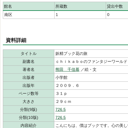
館名
所蔵数
貸出中数
南区
1
0
資料詳細
タイトル
妖精プック花の旅
副書名
ｃｈｉｋａｂｏのファンタジーワールド
著者名
熊田 千佳慕
／絵・文
出版者
小学館
出版年
２００９．６
ページ数等
３１ｐ
大きさ
２９ｃｍ
分類(9版)
726.5
分類(10版)
726.5
内容紹介
こんにちは、僕はプックです。心の美し