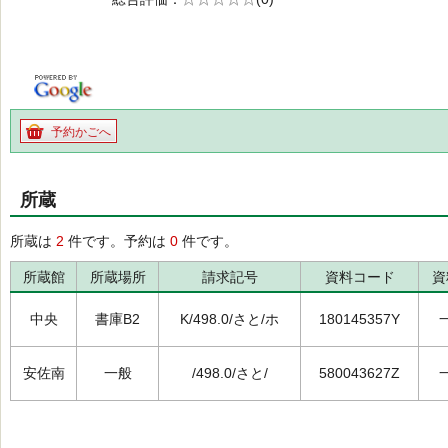
の0.0
予約かごへ
所蔵
所蔵は
2
件です。予約は
0
件です。
所蔵館
所蔵場所
請求記号
資料コード
資
中央
書庫B2
K/498.0/さと/ホ
180145357Y
安佐南
一般
/498.0/さと/
580043627Z