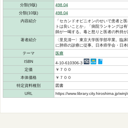
分類(9版)
498.04
分類(10版)
498.04
内容紹介
「セカンドオピニオンのせいで患者と医
トは良いことか」「病院ランキングは有
師が一喝する。毒と怒りと医者の矜持が
著者紹介
〈里見清一〉東京大学医学部卒業。臨床
に肺癌の診療に従事。日本癌学会・日
テーマ
医療
ISBN
4-10-610306-3
定価
￥７００
本体価格
￥７００
特定資料種別
図書
URL
https://www.library.city.hiroshima.jp/wi