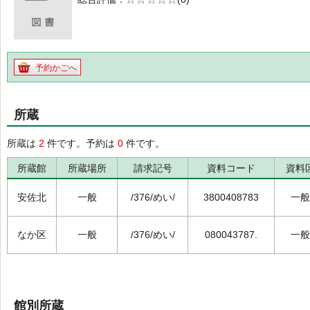
の0.0
予約かごへ
所蔵
所蔵は
2
件です。予約は
0
件です。
所蔵館
所蔵場所
請求記号
資料コード
資料
安佐北
一般
/376/めい/
3800408783
一般
なか区
一般
/376/めい/
080043787.
一般
館別所蔵