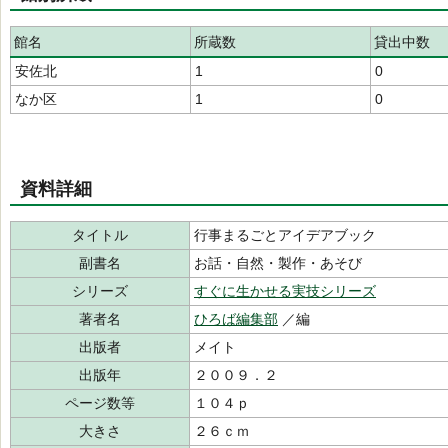
館名
所蔵数
貸出中数
安佐北
1
0
なか区
1
0
資料詳細
タイトル
行事まるごとアイデアブック
副書名
お話・自然・製作・あそび
シリーズ
すぐに生かせる実技シリーズ
著者名
ひろば編集部
／編
出版者
メイト
出版年
２００９．２
ページ数等
１０４ｐ
大きさ
２６ｃｍ