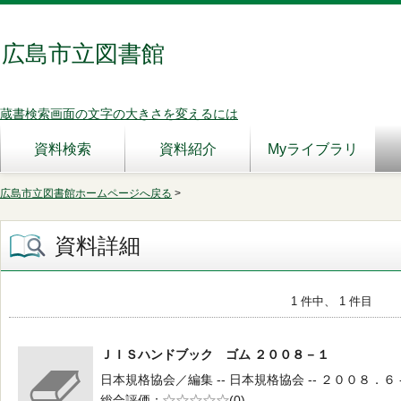
広島市立図書館
蔵書検索画面の文字の大きさを変えるには
資料検索
資料紹介
Myライブラリ
広島市立図書館ホームページへ戻る
>
資料詳細
1 件中、 1 件目
ＪＩＳハンドブック ゴム ２００８－１
日本規格協会／編集 -- 日本規格協会 -- ２００８．６ -- 
総合評価
5段階評価
(0)