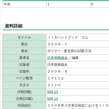
中央
1
0
資料詳細
タイトル
ＪＩＳハンドブック ゴム
巻次
２００８－１
巻名
ポリマー・配合剤の試験方法
著者名
日本規格協会
／編集
出版者
日本規格協会
出版年
２００８．６
ページ数等
１４１１ｐ
大きさ
２１ｃｍ
分類(9版)
509.13
分類(10版)
509.13
内容紹介
２００８年３月末日現在におけるＪＩＳ