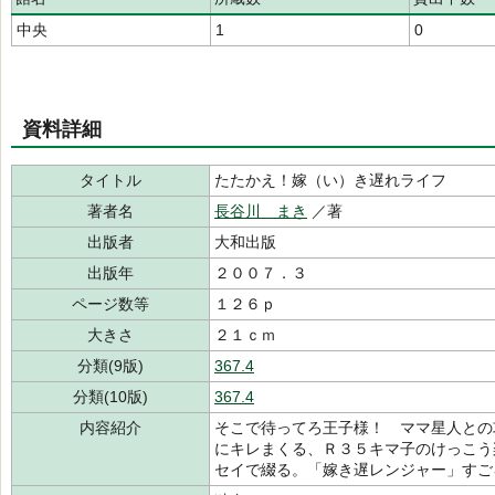
中央
1
0
資料詳細
タイトル
たたかえ！嫁（い）き遅れライフ
著者名
長谷川 まき
／著
出版者
大和出版
出版年
２００７．３
ページ数等
１２６ｐ
大きさ
２１ｃｍ
分類(9版)
367.4
分類(10版)
367.4
内容紹介
そこで待ってろ王子様！ ママ星人との
にキレまくる、Ｒ３５キマ子のけっこう
セイで綴る。「嫁き遅レンジャー」すご