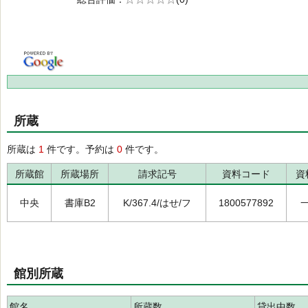
の0.0
所蔵
所蔵は
1
件です。予約は
0
件です。
所蔵館
所蔵場所
請求記号
資料コード
資
中央
書庫B2
K/367.4/はせ/フ
1800577892
館別所蔵
館名
所蔵数
貸出中数