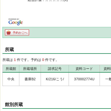
の0.0
予約かごへ
所蔵
所蔵は
1
件です。予約は
0
件です。
所蔵館
所蔵場所
請求記号
資料コード
資料
中央
書庫B2
K/216/こう/
370002774U
一
館別所蔵