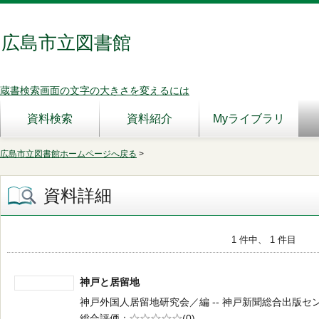
広島市立図書館
蔵書検索画面の文字の大きさを変えるには
資料検索
資料紹介
Myライブラリ
広島市立図書館ホームページへ戻る
>
資料詳細
1 件中、 1 件目
神戸と居留地
神戸外国人居留地研究会／編 -- 神戸新聞総合出版センター -
総合評価
5段階評価
(0)