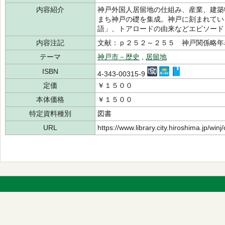
内容紹介
神戸外国人居留地の仕組み、産業、建築
まち神戸の礎を集成。神戸に刻まれてい
語」、トアロードの由来などエピソード
内容注記
文献：ｐ２５２～２５５ 神戸関係略年
テーマ
神戸市－歴史
,
居留地
ISBN
4-343-00315-9
定価
￥１５００
本体価格
￥１５００
特定資料種別
図書
URL
https://www.library.city.hiroshima.jp/wi