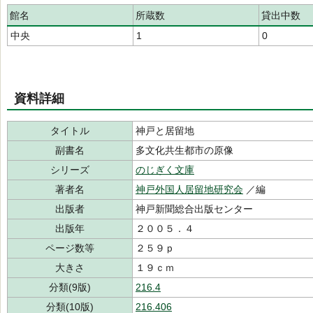
館名
所蔵数
貸出中数
中央
1
0
資料詳細
タイトル
神戸と居留地
副書名
多文化共生都市の原像
シリーズ
のじぎく文庫
著者名
神戸外国人居留地研究会
／編
出版者
神戸新聞総合出版センター
出版年
２００５．４
ページ数等
２５９ｐ
大きさ
１９ｃｍ
分類(9版)
216.4
分類(10版)
216.406