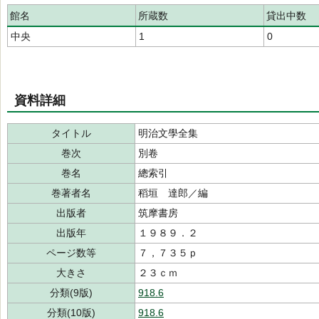
館名
所蔵数
貸出中数
中央
1
0
資料詳細
タイトル
明治文學全集
巻次
別卷
巻名
總索引
巻著者名
稻垣 達郎／編
出版者
筑摩書房
出版年
１９８９．２
ページ数等
７，７３５ｐ
大きさ
２３ｃｍ
分類(9版)
918.6
分類(10版)
918.6