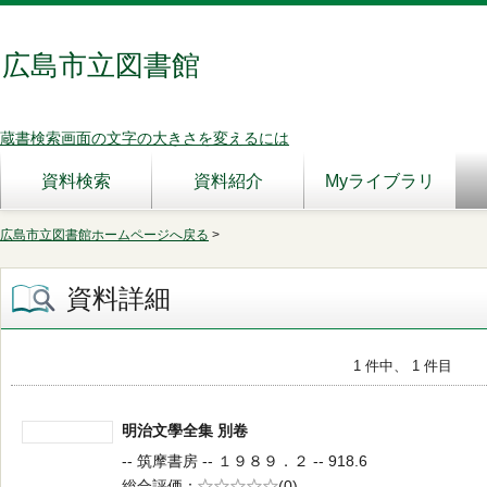
広島市立図書館
蔵書検索画面の文字の大きさを変えるには
資料検索
資料紹介
Myライブラリ
広島市立図書館ホームページへ戻る
>
資料詳細
1 件中、 1 件目
明治文學全集 別卷
-- 筑摩書房 -- １９８９．２ -- 918.6
総合評価
5段階評価
(0)