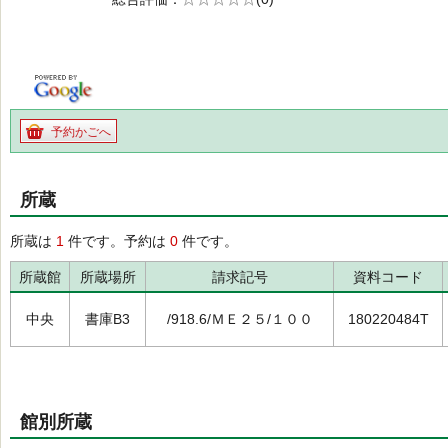
の0.0
予約かごへ
所蔵
所蔵は
1
件です。予約は
0
件です。
所蔵館
所蔵場所
請求記号
資料コード
中央
書庫B3
/918.6/ＭＥ２５/１００
180220484T
館別所蔵