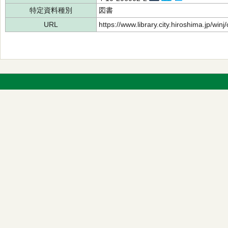
特定資料種別
図書
URL
https://www.library.city.hiroshima.jp/wi