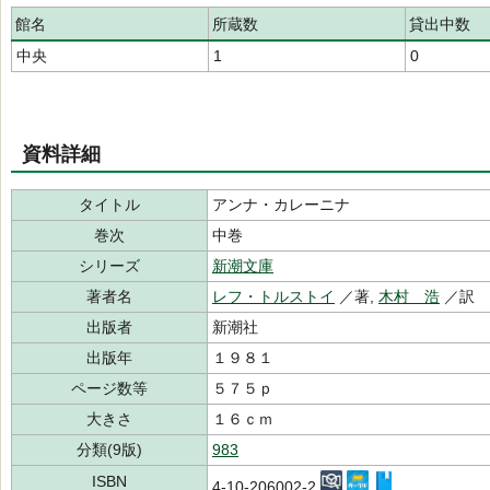
館名
所蔵数
貸出中数
中央
1
0
資料詳細
タイトル
アンナ・カレーニナ
巻次
中巻
シリーズ
新潮文庫
著者名
レフ・トルストイ
／著,
木村 浩
／訳
出版者
新潮社
出版年
１９８１
ページ数等
５７５ｐ
大きさ
１６ｃｍ
分類(9版)
983
ISBN
4-10-206002-2