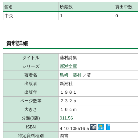
館名
所蔵数
貸出中数
中央
1
0
資料詳細
タイトル
藤村詩集
シリーズ
新潮文庫
著者名
島崎 藤村
／著
出版者
新潮社
出版年
１９８１
ページ数等
２３２ｐ
大きさ
１６ｃｍ
分類(9版)
911.56
ISBN
4-10-105516-5
特定資料種別
図書