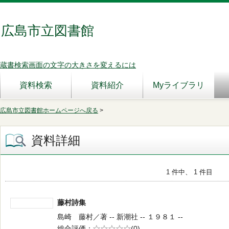
広島市立図書館
蔵書検索画面の文字の大きさを変えるには
資料検索
資料紹介
Myライブラリ
広島市立図書館ホームページへ戻る
>
資料詳細
1 件中、 1 件目
藤村詩集
島崎 藤村／著 -- 新潮社 -- １９８１ --
総合評価
5段階評価
(0)